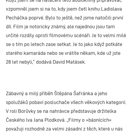
vzpomněl jsem si na to, kdy jsem četl knihu Ladislava
Pecháčka poprvé. Bylo to ještě, než jsme natočili první
díl. Film je notoricky známý, ale najednou jsou tam
určité rozdíly oproti filmovému scénáři. Je to velmi milé
se s tím po letech zase setkat. Je to jako když potkáte
starého kamaráda nebo se vrátíte někam, kde už jste
28 let nebyli,“ dodává David Matásek.
Zábavný a milý příběh Štěpána Šafránka a jeho
spolužáků pobaví posluchače všech věkových kategorií.
V roli Borůvky se na nahrávce představuje držitelka
Českého lva Jana Plodková. „Filmy o »básnících«
považuji rozhodně za velmi zásadní z těch, které u nás