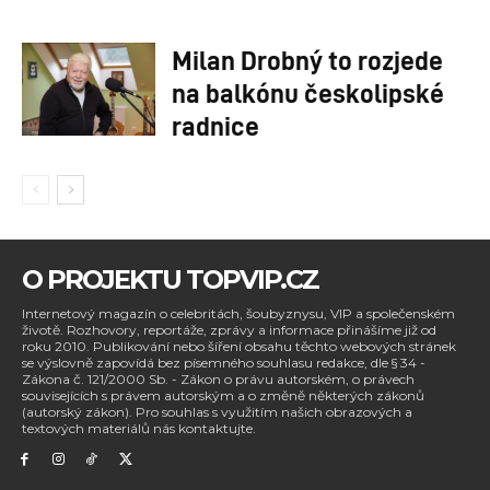
Milan Drobný to rozjede
na balkónu českolipské
radnice
O PROJEKTU TOPVIP.CZ
Internetový magazín o celebritách, šoubyznysu, VIP a společenském
životě. Rozhovory, reportáže, zprávy a informace přinášíme již od
roku 2010. Publikování nebo šíření obsahu těchto webových stránek
se výslovně zapovídá bez písemného souhlasu redakce, dle § 34 -
Zákona č. 121/2000 Sb. - Zákon o právu autorském, o právech
souvisejících s právem autorským a o změně některých zákonů
(autorský zákon). Pro souhlas s využitím našich obrazových a
textových materiálů nás kontaktujte.