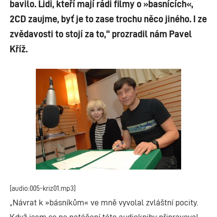
bavilo. Lidi, kteří mají rádi filmy o »basnících«,
2CD zaujme, byť je to zase trochu něco jiného. I ze
zvědavosti to stojí za to,“ prozradil nám Pavel
Kříž.
[audio:005-kriz01.mp3]
„Návrat k »básníkům« ve mně vyvolal zvláštní pocity.
Když jsem se na natáčení této audioknihy připravoval,