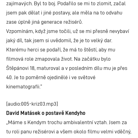
zajímavých. Byl to boj. Podařilo se mi to zlomit, začal
jsem pak dělat i jiné postavy, ale měla na to odvahu
zase úplně jiná generace režisérů.
Vzpomínám, když jsme točili, už se mi přesně nevybaví
jaký díl, tak jsem si uvědomil, že je to velký dar.
Kterému herci se podaří, že má to štěstí, aby mu
filmová role zmapovala život. Na začátku bylo
Štěpánovi 18, maturoval a v posledním dílu mu je přes
40. Je to poměrně ojedinělé i ve světové
kinematografii.“
[audio:005-kriz03.mp3]
David Matásek o postavě Kendyho
„Máme s Kendym trochu ambivalentní vztah. Jsem za
tu roli panu režisérovi a všem okolo filmu velmi vděčný,