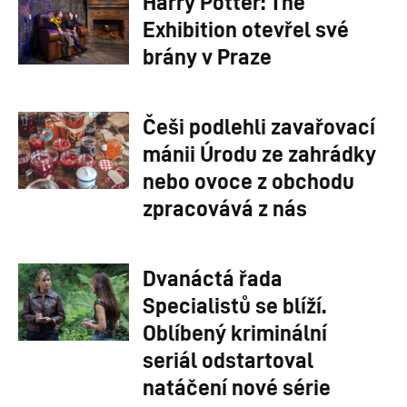
Harry Potter: The
Exhibition otevřel své
brány v Praze
Češi podlehli zavařovací
mánii Úrodu ze zahrádky
nebo ovoce z obchodu
zpracovává z nás
Dvanáctá řada
Specialistů se blíží.
Oblíbený kriminální
seriál odstartoval
natáčení nové série