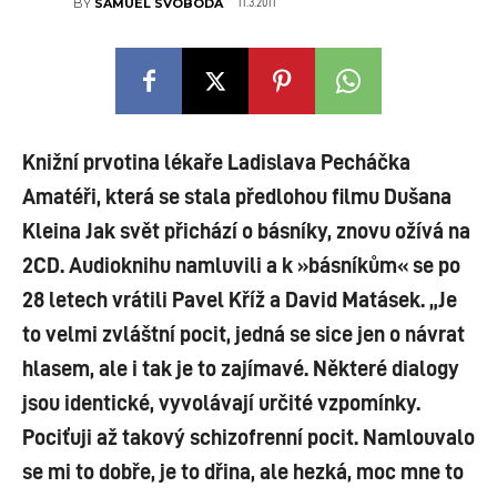
11.3.2011
BY
SAMUEL SVOBODA
Knižní prvotina lékaře Ladislava Pecháčka
Amatéři, která se stala předlohou filmu Dušana
Kleina Jak svět přichází o básníky, znovu ožívá na
2CD. Audioknihu namluvili a k »básníkům« se po
28 letech vrátili Pavel Kříž a David Matásek. „Je
to velmi zvláštní pocit, jedná se sice jen o návrat
hlasem, ale i tak je to zajímavé. Některé dialogy
jsou identické, vyvolávají určité vzpomínky.
Pociťuji až takový schizofrenní pocit. Namlouvalo
se mi to dobře, je to dřina, ale hezká, moc mne to