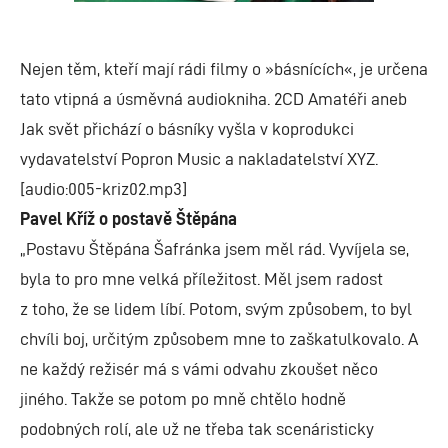
Nejen těm, kteří mají rádi filmy o »básnících«, je určena
tato vtipná a úsměvná audiokniha. 2CD Amatéři aneb
Jak svět přichází o básníky vyšla v koprodukci
vydavatelství Popron Music a nakladatelství XYZ.
[audio:005-kriz02.mp3]
Pavel Kříž o postavě Štěpána
„Postavu Štěpána Šafránka jsem měl rád. Vyvíjela se,
byla to pro mne velká příležitost. Měl jsem radost
z toho, že se lidem líbí. Potom, svým způsobem, to byl
chvíli boj, určitým způsobem mne to zaškatulkovalo. A
ne každý režisér má s vámi odvahu zkoušet něco
jiného. Takže se potom po mně chtělo hodně
podobných rolí, ale už ne třeba tak scenáristicky