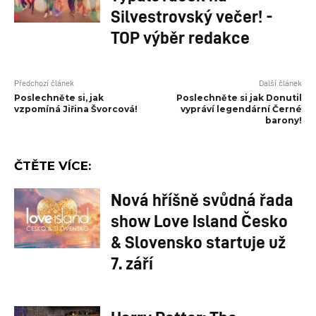
Silvestrovský večer! -
TOP výběr redakce
Předchozí článek
Další článek
Poslechněte si, jak
Poslechněte si jak Donutil
vzpomíná Jiřina Švorcová!
vypráví legendární Černé
barony!
ČTĚTE VÍCE:
Nová hříšně svůdná řada
show Love Island Česko
& Slovensko startuje už
7. září