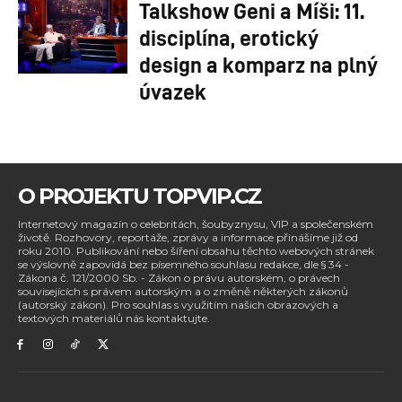
Talkshow Geni a Míši: 11.
disciplína, erotický
design a komparz na plný
úvazek
O PROJEKTU TOPVIP.CZ
Internetový magazín o celebritách, šoubyznysu, VIP a společenském
životě. Rozhovory, reportáže, zprávy a informace přinášíme již od
roku 2010. Publikování nebo šíření obsahu těchto webových stránek
se výslovně zapovídá bez písemného souhlasu redakce, dle § 34 -
Zákona č. 121/2000 Sb. - Zákon o právu autorském, o právech
souvisejících s právem autorským a o změně některých zákonů
(autorský zákon). Pro souhlas s využitím našich obrazových a
textových materiálů nás kontaktujte.