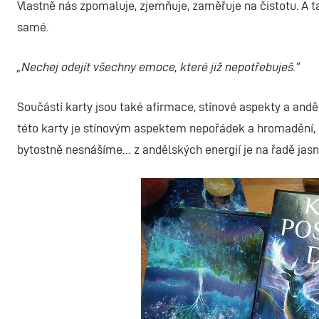
Vlastně nás zpomaluje, zjemňuje, zaměřuje na čistotu. A ta
samé.
„Nechej odejít všechny emoce, které již nepotřebuješ.“
Součástí karty jsou také afirmace, stínové aspekty a andělš
této karty je stínovým aspektem nepořádek a hromadění, c
bytostně nesnášíme… z andělských energií je na řadě jasnost