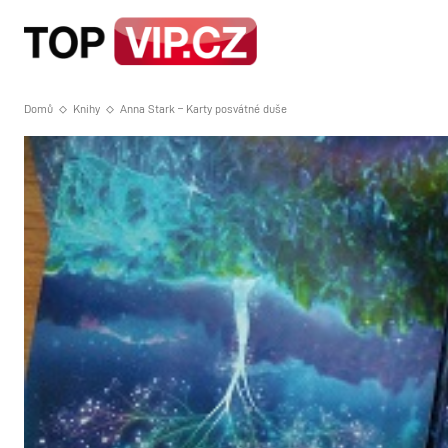
HOME
STRA
Domů
Knihy
Anna Stark – Karty posvátné duše