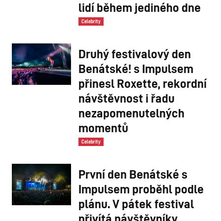
lidí během jediného dne
Celebrity
Druhý festivalový den
Benátské! s Impulsem
přinesl Roxette, rekordní
návštěvnost i řadu
nezapomenutelných
momentů
Celebrity
První den Benátské s
Impulsem proběhl podle
plánu. V pátek festival
přivítá návštěvníky