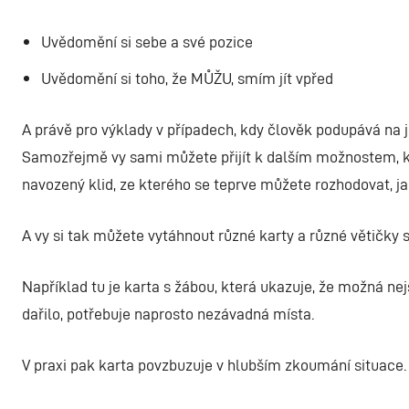
Uvědomění si sebe a své pozice
Uvědomění si toho, že MŮŽU, smím jít vpřed
A právě pro výklady v případech, kdy člověk podupává na je
Samozřejmě vy sami můžete přijít k dalším možnostem, kdy
navozený klid, ze kterého se teprve můžete rozhodovat, ja
A vy si tak můžete vytáhnout různé karty a různé větičky 
Například tu je karta s žábou, která ukazuje, že možná nejs
dařilo, potřebuje naprosto nezávadná místa.
V praxi pak karta povzbuzuje v hlubším zkoumání situace. M