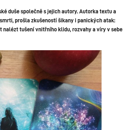
ké duše společně s jejich autory. Autorka textu a
k smrti, prošla zkušeností šikany i panických atak:
nalézt tušení vnitřního klidu, rozvahy a víry v sebe