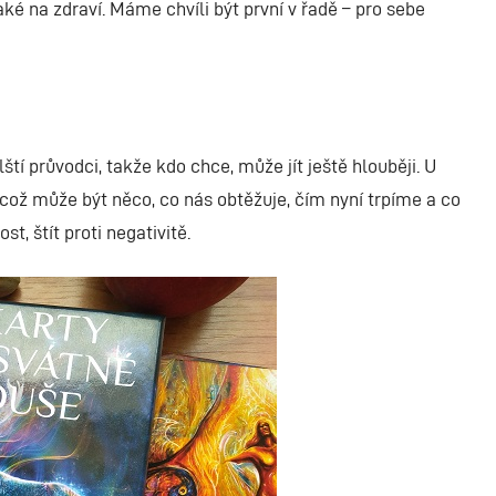
ké na zdraví. Máme chvíli být první v řadě – pro sebe
tí průvodci, takže kdo chce, může jít ještě hlouběji. U
ož může být něco, co nás obtěžuje, čím nyní trpíme a co
, štít proti negativitě.