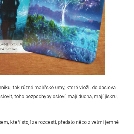
niku, tak různé malířské umy, které vložil do doslova
ovit, toho bezpochyby osloví, mají ducha, mají jiskru,
šem, kteří stojí za rozcestí, předalo něco z velmi jemné