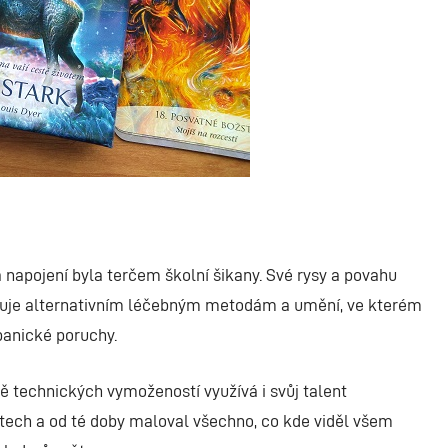
 a napojení byla terčem školní šikany. Své rysy a povahu
nuje alternativním léčebným metodám a umění, ve kterém
 panické poruchy.
mě technických vymožeností využívá i svůj talent
letech a od té doby maloval všechno, co kde viděl všem