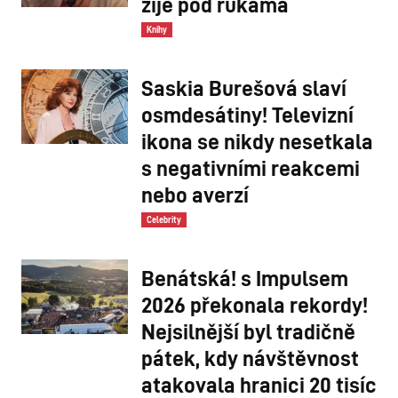
žije pod rukama
Knihy
Saskia Burešová slaví
osmdesátiny! Televizní
ikona se nikdy nesetkala
s negativními reakcemi
nebo averzí
Celebrity
Benátská! s Impulsem
2026 překonala rekordy!
Nejsilnější byl tradičně
pátek, kdy návštěvnost
atakovala hranici 20 tisíc