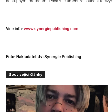
dostupnými metodami. Považuje umění za součást léčivýc
Více infa:
www.synergiepublishing.com
Foto: Nakladatelství Synergie Publishing
Související články