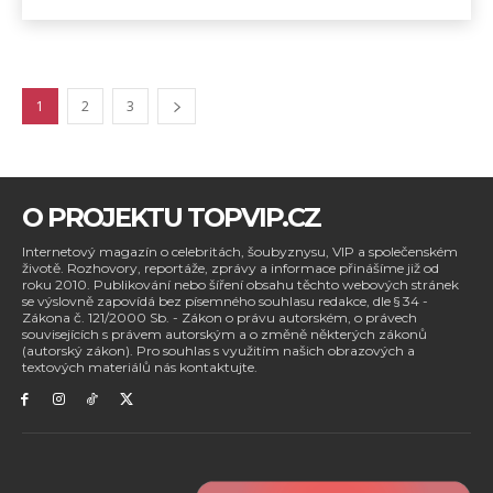
1
2
3
O PROJEKTU TOPVIP.CZ
Internetový magazín o celebritách, šoubyznysu, VIP a společenském
životě. Rozhovory, reportáže, zprávy a informace přinášíme již od
roku 2010. Publikování nebo šíření obsahu těchto webových stránek
se výslovně zapovídá bez písemného souhlasu redakce, dle § 34 -
Zákona č. 121/2000 Sb. - Zákon o právu autorském, o právech
souvisejících s právem autorským a o změně některých zákonů
(autorský zákon). Pro souhlas s využitím našich obrazových a
textových materiálů nás kontaktujte.