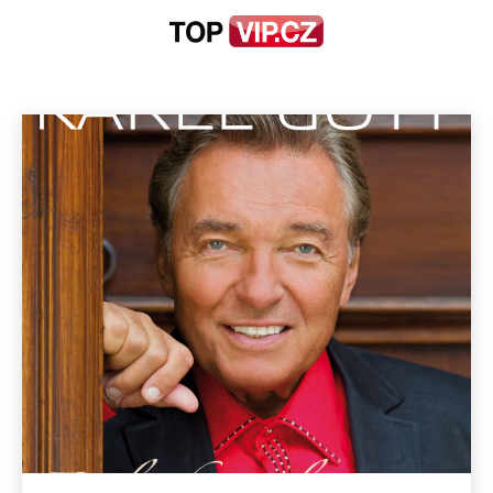
ALBA
Audio
Auto-Moto
Celebrity
Cestování
Divadlo
Domů
Alba