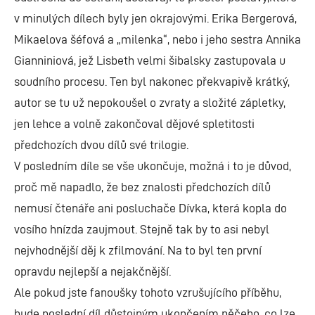
v minulých dílech byly jen okrajovými. Erika Bergerová,
Mikaelova šéfová a „milenka“, nebo i jeho sestra Annika
Gianniniová, jež Lisbeth velmi šibalsky zastupovala u
soudního procesu. Ten byl nakonec překvapivě krátký,
autor se tu už nepokoušel o zvraty a složité zápletky,
jen lehce a volně zakončoval dějové spletitosti
předchozích dvou dílů své trilogie.
V posledním díle se vše ukončuje, možná i to je důvod,
proč mě napadlo, že bez znalosti předchozích dílů
nemusí čtenáře ani posluchače Dívka, která kopla do
vosího hnízda zaujmout. Stejně tak by to asi nebyl
nejvhodnější děj k zfilmování. Na to byl ten první
opravdu nejlepší a nejakčnější.
Ale pokud jste fanoušky tohoto vzrušujícího příběhu,
bude poslední díl důstojným ukončením něčeho, co lze