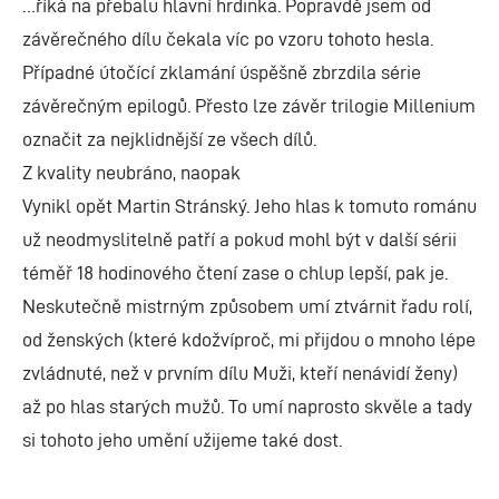
…říká na přebalu hlavní hrdinka. Popravdě jsem od
závěrečného dílu čekala víc po vzoru tohoto hesla.
Případné útočící zklamání úspěšně zbrzdila série
závěrečným epilogů. Přesto lze závěr trilogie Millenium
označit za nejklidnější ze všech dílů.
Z kvality neubráno, naopak
Vynikl opět Martin Stránský. Jeho hlas k tomuto románu
už neodmyslitelně patří a pokud mohl být v další sérii
téměř 18 hodinového čtení zase o chlup lepší, pak je.
Neskutečně mistrným způsobem umí ztvárnit řadu rolí,
od ženských (které kdožvíproč, mi přijdou o mnoho lépe
zvládnuté, než v prvním dílu Muži, kteří nenávidí ženy)
až po hlas starých mužů. To umí naprosto skvěle a tady
si tohoto jeho umění užijeme také dost.