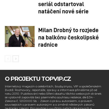
seriál odstartoval
natáčení nové série
Milan Drobný to rozjede
na balkónu českolipské
radnice
O PROJEKTU TOPVIP.CZ
Internetový magazín o celebritách, šoubyznysu, VIP a společenském
životě. Rozhovory, reportáže, zprávy a informace přinášíme již od
roku 2010. Publikování nebo šíření obsahu těchto webových stránek
se výslovně zapovídá bez písemného souhlasu redakce, dle § 34 -
Zákona č. 121/2000 Sb. - Zákon o právu autorském, o právech
souvisejících s právem autorským a o změně některých zákonů
(autorský zákon). Pro souhlas s využitím našich obrazových a