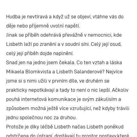
Hudba je nevtíravá a když už se objeví, vtáhne vás do
děje nebo příjemně uvolní napětí.
Jinak se příběh odehrává převážně v nemocnici, kde
Lisbeth leží po zranění a v soudní síni. Celý její osud,
celý její příběh dojde naplnění.
Snad jen na jedno jsem čekala. Co ten vztah a láska
Mikaela Blomkvista a Lisbeth Salanderové? Nejvíce
jsme si s nimi užili v prvním díle, ve druhém se
prakticky nepotkávají a tady to není o nic lepší. Ačkoliv
pouhá internetová komunikace je svým zákulisím a
způsobem možná ještě více vzrušující, než kdyby trávili
jednu společnou noc za druhou.
Protože je díky léčbě Lisbeth načas Lisbeth poněkud
odstrčena do ústraní, dostávají tu prostor postavy,které