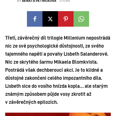
21.12.2012
BY
RENATA PETŘÍČKOVÁ
Třetí, závěrečný díl trilogie Millenium nepostrádá
nic ze své psychologické důstojnosti, ze svého
tajemného napětí a povahy Lisbeth Salanderové.
Nic ze skrytého šarmu Mikaela Blomkvista.
Postrádá však dechberoucí akci. Je to klidné a
důstojné zakončení celého impozantního díla.
Lisbeth sice do vosího hnízda kopla… ale starým
známým způsobem půjde vosy zkrotit až
v závěrečných epilozích.