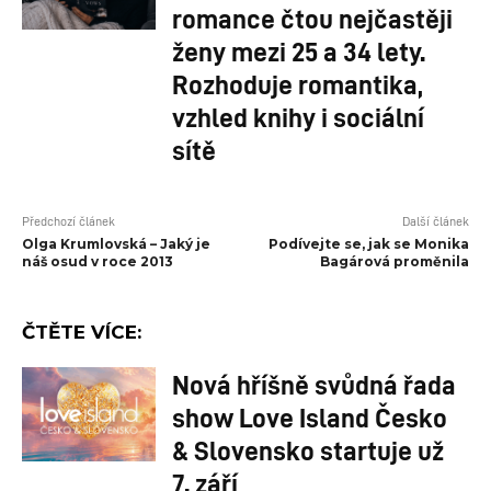
romance čtou nejčastěji
ženy mezi 25 a 34 lety.
Rozhoduje romantika,
vzhled knihy i sociální
sítě
Předchozí článek
Další článek
Olga Krumlovská – Jaký je
Podívejte se, jak se Monika
náš osud v roce 2013
Bagárová proměnila
ČTĚTE VÍCE:
Nová hříšně svůdná řada
show Love Island Česko
& Slovensko startuje už
7. září