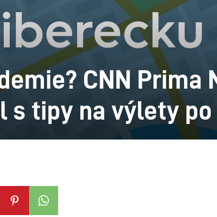
andemie? CNN Prima
ál s tipy na výlety p