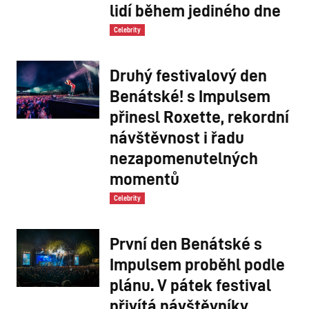
lidí během jediného dne
Celebrity
Druhý festivalový den
Benátské! s Impulsem
přinesl Roxette, rekordní
návštěvnost i řadu
nezapomenutelných
momentů
Celebrity
První den Benátské s
Impulsem proběhl podle
plánu. V pátek festival
přivítá návštěvníky