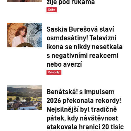
žije pod rukama
Knihy
Saskia Burešová slaví
osmdesátiny! Televizní
ikona se nikdy nesetkala
s negativními reakcemi
nebo averzí
Celebrity
Benátská! s Impulsem
2026 překonala rekordy!
Nejsilnější byl tradičně
pátek, kdy návštěvnost
atakovala hranici 20 tisíc