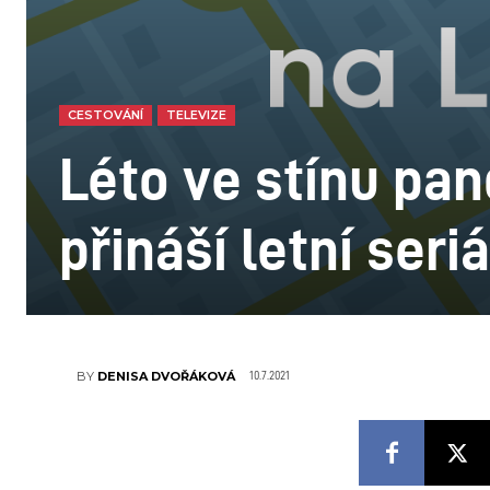
CESTOVÁNÍ
TELEVIZE
Léto ve stínu p
přináší letní seri
10.7.2021
BY
DENISA DVOŘÁKOVÁ