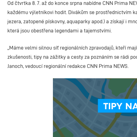
Od čtvrtka 8. 7. až do konce srpna nabídne CNN Prima NEWS
každému výletníkovi hodit. Divákům se prostřednictvím k
jezera, zatopené pískovny, aquaparky apod.) a získají i mn
která jsou obestřena legendami a tajemstvími.
„Máme velmi silnou síť regionálních zpravodajů, kteří mají
zkušenosti, tipy na zážitky a cesty za poznáním se rádi pod
Janoch, vedoucí regionální redakce CNN Prima NEWS.