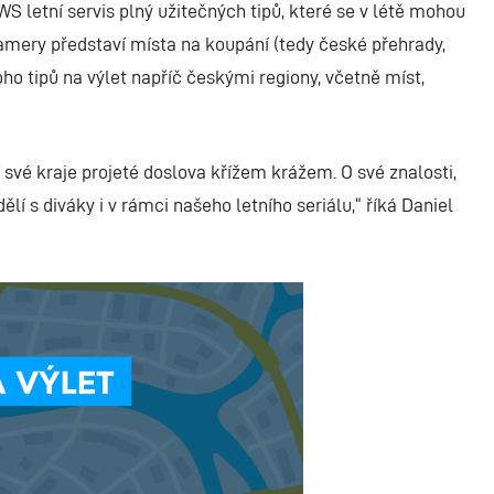
 letní servis plný užitečných tipů, které se v létě mohou
amery představí místa na koupání (tedy české přehrady,
oho tipů na výlet napříč českými regiony, včetně míst,
 své kraje projeté doslova křížem krážem. O své znalosti,
ělí s diváky i v rámci našeho letního seriálu,“ říká Daniel