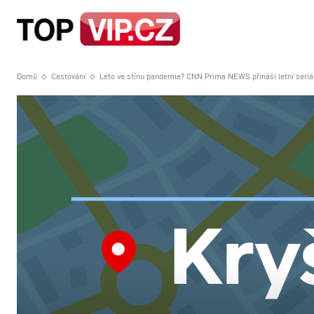
HOME
STRA
Domů
Cestování
Léto ve stínu pandemie? CNN Prima NEWS přináší letní seriál s