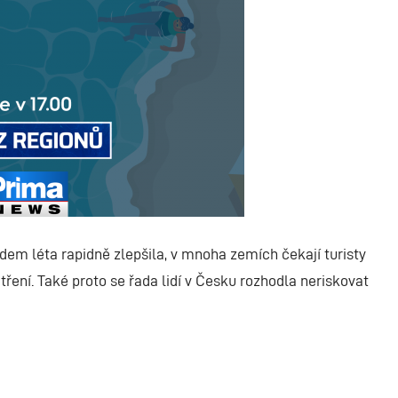
odem léta rapidně zlepšila, v mnoha zemích čekají turisty
ení. Také proto se řada lidí v Česku rozhodla neriskovat