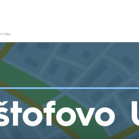
TEGY
TECH
FOOD
OTHER
 tipy...