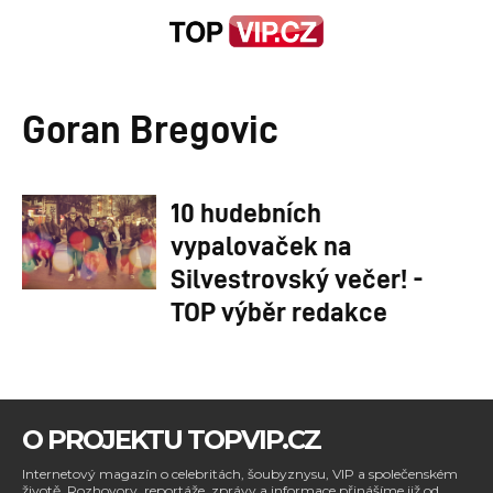
Goran Bregovic
10 hudebních
vypalovaček na
Silvestrovský večer! -
TOP výběr redakce
O PROJEKTU TOPVIP.CZ
Internetový magazín o celebritách, šoubyznysu, VIP a společenském
životě. Rozhovory, reportáže, zprávy a informace přinášíme již od