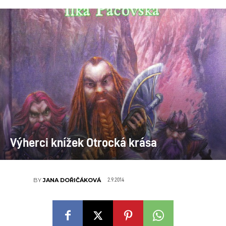
Výherci knížek Otrocká krása
2.9.2014
BY
JANA DOŘIČÁKOVÁ