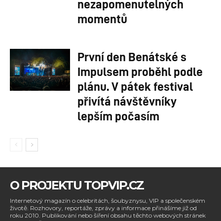
nezapomenutelných
momentů
První den Benátské s
Impulsem proběhl podle
plánu. V pátek festival
přivítá návštěvníky
lepším počasím
O PROJEKTU TOPVIP.CZ
Internetový magazín o celebritách, šoubyznysu, VIP a společenském
životě. Rozhovory, reportáže, zprávy a informace přinášíme již od
roku 2010. Publikování nebo šíření obsahu těchto webových stránek