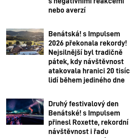
s negativními reakcemi
nebo averzí
Benátská! s Impulsem
2026 překonala rekordy!
Nejsilnější byl tradičně
pátek, kdy návštěvnost
atakovala hranici 20 tisíc
lidí během jediného dne
Druhý festivalový den
Benátské! s Impulsem
přinesl Roxette, rekordní
návštěvnost i řadu