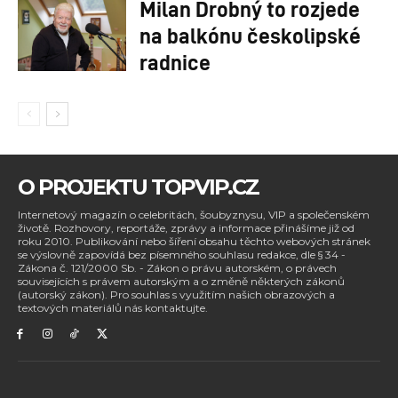
Milan Drobný to rozjede
na balkónu českolipské
radnice
O PROJEKTU TOPVIP.CZ
Internetový magazín o celebritách, šoubyznysu, VIP a společenském
životě. Rozhovory, reportáže, zprávy a informace přinášíme již od
roku 2010. Publikování nebo šíření obsahu těchto webových stránek
se výslovně zapovídá bez písemného souhlasu redakce, dle § 34 -
Zákona č. 121/2000 Sb. - Zákon o právu autorském, o právech
souvisejících s právem autorským a o změně některých zákonů
(autorský zákon). Pro souhlas s využitím našich obrazových a
textových materiálů nás kontaktujte.