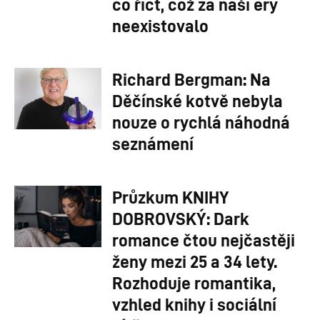
co říct, což za naší éry
neexistovalo
Richard Bergman: Na
Děčínské kotvě nebyla
nouze o rychlá náhodná
seznámení
Průzkum KNIHY
DOBROVSKÝ: Dark
romance čtou nejčastěji
ženy mezi 25 a 34 lety.
Rozhoduje romantika,
vzhled knihy i sociální