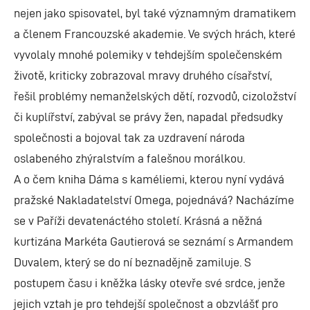
nejen jako spisovatel, byl také významným dramatikem
a členem Francouzské akademie. Ve svých hrách, které
vyvolaly mnohé polemiky v tehdejším společenském
životě, kriticky zobrazoval mravy druhého císařství,
řešil problémy nemanželských dětí, rozvodů, cizoložství
či kuplířství, zabýval se právy žen, napadal předsudky
společnosti a bojoval tak za uzdravení národa
oslabeného zhýralstvím a falešnou morálkou.
A o čem kniha Dáma s kaméliemi, kterou nyní vydává
pražské Nakladatelství Omega, pojednává? Nacházíme
se v Paříži devatenáctého století. Krásná a něžná
kurtizána Markéta Gautierová se seznámí s Armandem
Duvalem, který se do ní beznadějně zamiluje. S
postupem času i kněžka lásky otevře své srdce, jenže
jejich vztah je pro tehdejší společnost a obzvlášť pro