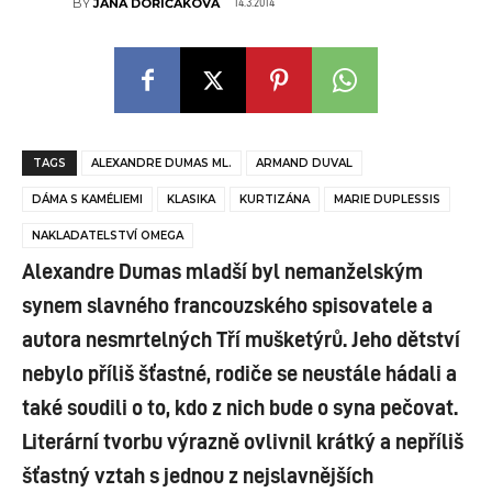
14.3.2014
BY
JANA DOŘIČÁKOVÁ
TAGS
ALEXANDRE DUMAS ML.
ARMAND DUVAL
DÁMA S KAMÉLIEMI
KLASIKA
KURTIZÁNA
MARIE DUPLESSIS
NAKLADATELSTVÍ OMEGA
Alexandre Dumas mladší byl nemanželským
synem slavného francouzského spisovatele a
autora nesmrtelných Tří mušketýrů. Jeho dětství
nebylo příliš šťastné, rodiče se neustále hádali a
také soudili o to, kdo z nich bude o syna pečovat.
Literární tvorbu výrazně ovlivnil krátký a nepříliš
šťastný vztah s jednou z nejslavnějších