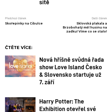
sítě
Předchozí článek
Další článek
Skořepinky na Cibulce
Sklovská plakala a
Brzobohatý měl husinu na
zadku! Víme co se stalo!
ČTĚTE VÍCE:
Nová hříšně svůdná řada
show Love Island Česko
& Slovensko startuje už
7. září
Harry Potter: The
Exhibition otevřel své