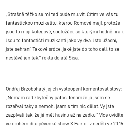
„Strašně těžko se mi teď bude mluvit. Cítím ve vás tu
fantastickou muzikalitu, kterou Romové mají, protože
jsou to moji kolegové, spolužáci, se kterými hodně hraji.
Jsou to fantastičtí muzikanti jako vy dva. Jste úžasní,
jste sehraní. Takové srdce, jaké jste do toho dali, to se
nestává jen tak,“ řekla dojatá Sisa.
Ondřej Brzobohatý jejich vystoupení komentoval slovy:
„Nemám rád zbytečný patos. Jenomže já jsem se
rozeřval taky a nemohl jsem s tím nic dělat. Vy jste
zazpívali tak, že já měl husinu až na zadku.“ Více uvidíte
ve druhém dílu pěvecké show X Factor v neděli ve 20.15