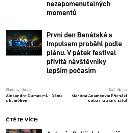
nezapomenutelných
momentů
První den Benátské s
Impulsem proběhl podle
plánu. V pátek festival
přivítá návštěvníky
lepším počasím
Předchozí článek
Další článek
Alexandre Dumas ml. – Dáma
Martina Adamcová: Přichází
s kaméliemi
doba matriarchátu!
ČTĚTE VÍCE: