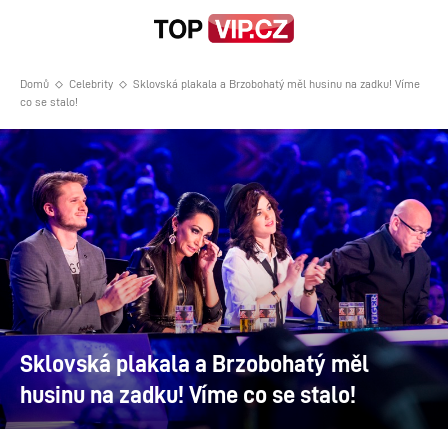
Domů
Celebrity
Sklovská plakala a Brzobohatý měl husinu na zadku! Víme
co se stalo!
Sklovská plakala a Brzobohatý měl
husinu na zadku! Víme co se stalo!