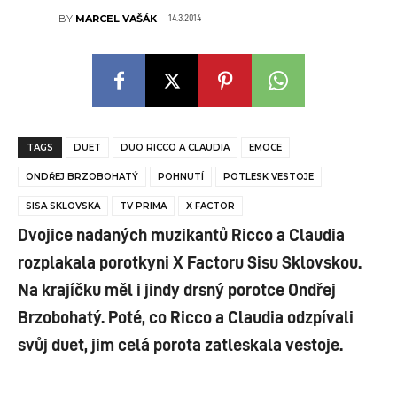
14.3.2014
BY
MARCEL VAŠÁK
TAGS
DUET
DUO RICCO A CLAUDIA
EMOCE
ONDŘEJ BRZOBOHATÝ
POHNUTÍ
POTLESK VESTOJE
SISA SKLOVSKA
TV PRIMA
X FACTOR
Dvojice nadaných muzikantů Ricco a Claudia
rozplakala porotkyni X Factoru Sisu Sklovskou.
Na krajíčku měl i jindy drsný porotce Ondřej
Brzobohatý. Poté, co Ricco a Claudia odzpívali
svůj duet, jim celá porota zatleskala vestoje.