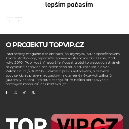
lepším počasím
O PROJEKTU TOPVIP.CZ
Internetový magazín o celebritách, šoubyznysu, VIP a společenském
životě. Rozhovory, reportáže, zprávy a informace přinášíme již od
roku 2010. Publikování nebo šíření obsahu těchto webových stránek
se výslovně zapovídá bez písemného souhlasu redakce, dle § 34 -
Zákona č. 121/2000 Sb. - Zákon o právu autorském, o právech
souvisejících s právem autorským a o změně některých zákonů
(autorský zákon). Pro souhlas s využitím našich obrazových a
textových materiálů nás kontaktujte.