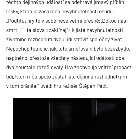
těchto dějinných událostí se odehrává jímavý příběh
lásky, která je zasažena nevyhnutelností osudu:
„Podtitul hry to v sobě nese velmi přesně: ‚Dokud nás
smrt…‘ – ta slova »zaklínají« k jisté nevyhnutelnosti
životního rozhodnutí dvou lidí strávit společný život.
Nepochopitelné je, jak toto směřování bylo bezezbytku
naplněno, přestože všechny následující události oba
dva neustále rozdělovaly. Hra zachycuje vnitřní propast
lidí, kteří měli spolu zůstat, ale dějinná rozhodnutí jim
v tom bránila,“ uvádí hru režisér Štěpán Pácl.