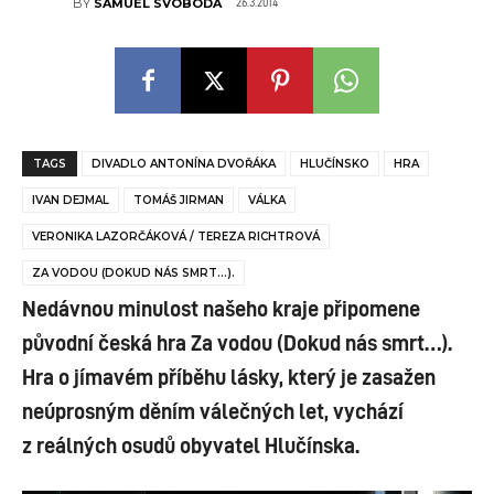
26.3.2014
BY
SAMUEL SVOBODA
TAGS
DIVADLO ANTONÍNA DVOŘÁKA
HLUČÍNSKO
HRA
IVAN DEJMAL
TOMÁŠ JIRMAN
VÁLKA
VERONIKA LAZORČÁKOVÁ / TEREZA RICHTROVÁ
ZA VODOU (DOKUD NÁS SMRT…).
Nedávnou minulost našeho kraje připomene
původní česká hra Za vodou (Dokud nás smrt…).
Hra o jímavém příběhu lásky, který je zasažen
neúprosným děním válečných let, vychází
z reálných osudů obyvatel Hlučínska.