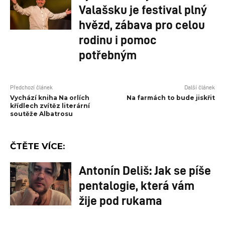
Valašsku je festival plný
hvězd, zábava pro celou
rodinu i pomoc
potřebným
Předchozí článek
Další článek
Vychází kniha Na orlích
Na farmách to bude jiskřit
křídlech zvítěz literární
soutěže Albatrosu
ČTĚTE VÍCE:
Antonín Deliš: Jak se píše
pentalogie, která vám
žije pod rukama