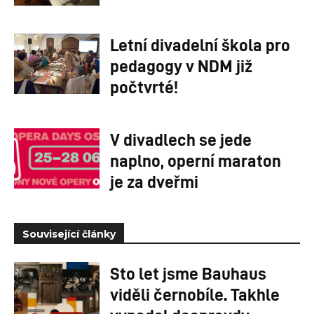
Letní divadelní škola pro
pedagogy v NDM již
počtvrté!
V divadlech se jede
naplno, operní maraton
je za dveřmi
Související články
Sto let jsme Bauhaus
viděli černobíle. Takhle