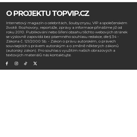
O PROJEKTU TOPVIP.CZ
Internetový magazín o celebritách, šoubyznysu, VIP a společenském
životě. Rozhovory, reportáže, zprávy a informace přinášíme již od
roku 2010. Publikování nebo šíření obsahu těchto webových stránek
se výslovně zapovídá bez písemného souhlasu redakce, dle § 34 -
Zákona č. 121/2000 Sb. - Zákon o právu autorském, o právech
souvisejících s právem autorským a o změně některých zákonů
(autorský zákon). Pro souhlas s využitím našich obrazových a
textových materiálů nás kontaktujte.
Kontaktujte nás mailem:
redakce@topvip.cz