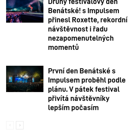
Druhý festivalový den
Benátské! s Impulsem
přinesl Roxette, rekordní
návštěvnost i řadu
nezapomenutelných
momentů
První den Benátské s
Impulsem proběhl podle
plánu. V pátek festival
přivítá návštěvníky
lepším počasím