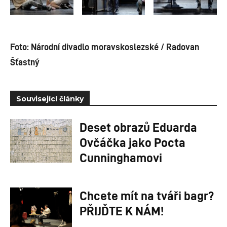
Foto: Národní divadlo moravskoslezské / Radovan
Šťastný
Související články
Deset obrazů Eduarda
Ovčáčka jako Pocta
Cunninghamovi
Chcete mít na tváři bagr?
PŘIJĎTE K NÁM!