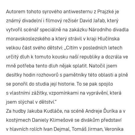
Autorem tohoto syrového antiwesternu z Prajzké je
známý divadelní i filmový režisér David Jařab, který
vytvořil scénář speciálně na zakázku Národního divadla
moravskoslezského a který strávil v kraji Hlučínska
velkou část svého dětství: „Cítím v posledních letech
určitý dluh k tomuto kousku naší republiky a dozrála ve
mně potřeba tento dluh nějak splatit. Natočil jsem
desítky hodin rozhovorů s pamětníky této oblasti a plně
se ponořil do studia její historie. To se pak spojilo
s vlastními zážitky, vzpomínkami na vyprávění, která
jsem slýchal v dětství.“
Za hudby Jakuba Kudláče, na scéně Andreje Ďuríka a v
kostýmech Daniely Klimešové se divákům představí
v hlavních rolích Ivan Dejmal, Tomáš Jirman, Veronika