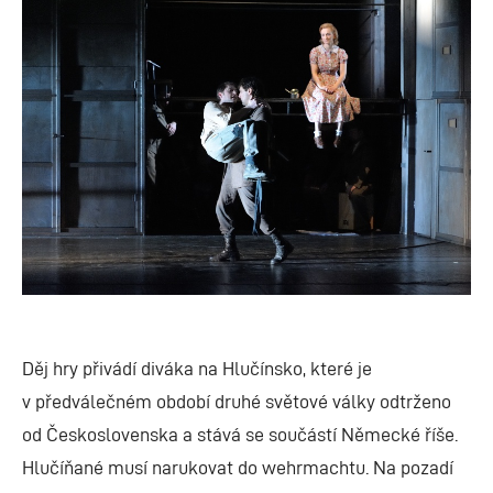
Děj hry přivádí diváka na Hlučínsko, které je
v předválečném období druhé světové války odtrženo
od Československa a stává se součástí Německé říše.
Hlučíňané musí narukovat do wehrmachtu. Na pozadí