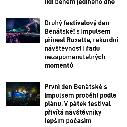
lidí během jediného dne
Druhý festivalový den
Benátské! s Impulsem
přinesl Roxette, rekordní
návštěvnost i řadu
nezapomenutelných
momentů
První den Benátské s
Impulsem proběhl podle
plánu. V pátek festival
přivítá návštěvníky
lepším počasím