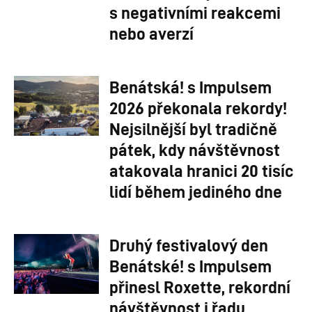
s negativními reakcemi
nebo averzí
Benátská! s Impulsem
2026 překonala rekordy!
Nejsilnější byl tradičně
pátek, kdy návštěvnost
atakovala hranici 20 tisíc
lidí během jediného dne
Druhý festivalový den
Benátské! s Impulsem
přinesl Roxette, rekordní
návštěvnost i řadu