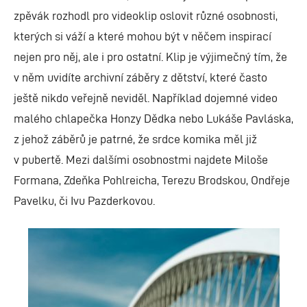
zpěvák rozhodl pro videoklip oslovit různé osobnosti,
kterých si váží a které mohou být v něčem inspirací
nejen pro něj, ale i pro ostatní. Klip je výjimečný tím, že
v něm uvidíte archivní záběry z dětství, které často
ještě nikdo veřejně neviděl. Například dojemné video
malého chlapečka Honzy Dědka nebo Lukáše Pavláska,
z jehož záběrů je patrné, že srdce komika měl již
v pubertě. Mezi dalšími osobnostmi najdete Miloše
Formana, Zdeňka Pohlreicha, Terezu Brodskou, Ondřeje
Pavelku, či Ivu Pazderkovou.