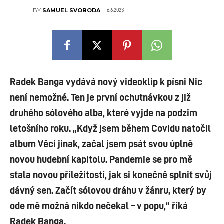
6.6.2023
BY
SAMUEL SVOBODA
Radek Banga vydává nový videoklip k písni Nic
není nemožné. Ten je první ochutnávkou z již
druhého sólového alba, které vyjde na podzim
letošního roku. „Když jsem během Covidu natočil
album Věci jinak, začal jsem psát svou úplně
novou hudební kapitolu. Pandemie se pro mě
stala novou příležitostí, jak si konečně splnit svůj
dávný sen. Začít sólovou dráhu v žánru, který by
ode mě možná nikdo nečekal – v popu,“ říká
Radek Banga.