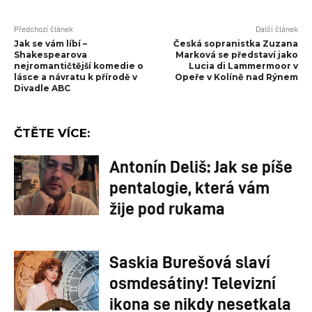
Předchozí článek
Další článek
Jak se vám líbí –
Česká sopranistka Zuzana
Shakespearova
Marková se představí jako
nejromantičtější komedie o
Lucia di Lammermoor v
lásce a návratu k přírodě v
Opeře v Kolíně nad Rýnem
Divadle ABC
ČTĚTE VÍCE:
Antonín Deliš: Jak se píše
pentalogie, která vám
žije pod rukama
Saskia Burešová slaví
osmdesátiny! Televizní
ikona se nikdy nesetkala