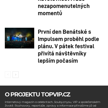
nezapomenutelných
momentů
První den Benátské s
Impulsem proběhl podle
plánu. V pátek festival
přivítá návštěvníky
lepším počasím
O PROJEKTU TOPVIP.CZ
Internetový magazín o celebritách, šoubyznysu, VIP a společenském
životě. Rozhovory, reportáže, zprávy a informace přinášíme již od