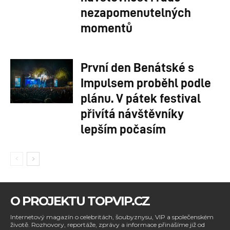
nezapomenutelných
momentů
První den Benátské s
Impulsem proběhl podle
plánu. V pátek festival
přivítá návštěvníky
lepším počasím
O PROJEKTU TOPVIP.CZ
Internetový magazín o celebritách, šoubyznysu, VIP a společenském
životě. Rozhovory, reportáže, zprávy a informace přinášíme již od