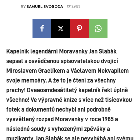
13.12.2023
BY
SAMUEL SVOBODA
Kapelník legendární Moravanky Jan Slabák
sepsal s osvědčenou spisovatelskou dvojicí
Miroslavem Graclíkem a Václavem Nekvapilem
svoje memoáry. A že to je čtení za všechny
prachy! Dvaaosmdesátiletý kapelník řekl úplně
všechno! Ve výpravné knize s více než tisícovkou
fotek a dokumentů nechybí ani podrobně
vysvětlený rozpad Moravanky v roce 1985 a
následné soudy s vyhozenými zpěváky a
muzikanty. Jan Slabák se ale nevyhýbá ani svému