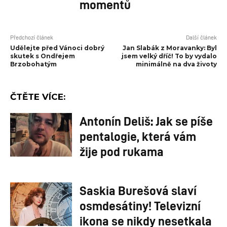
momentů
Předchozí článek
Další článek
Udělejte před Vánoci dobrý
Jan Slabák z Moravanky: Byl
skutek s Ondřejem
jsem velký dříč! To by vydalo
Brzobohatým
minimálně na dva životy
ČTĚTE VÍCE:
Antonín Deliš: Jak se píše
pentalogie, která vám
žije pod rukama
Saskia Burešová slaví
osmdesátiny! Televizní
ikona se nikdy nesetkala