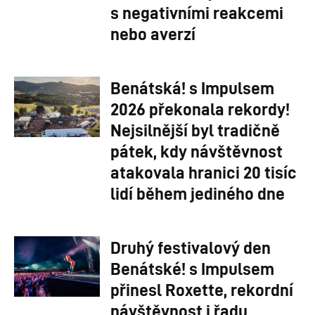
s negativními reakcemi
nebo averzí
Benátská! s Impulsem
2026 překonala rekordy!
Nejsilnější byl tradičně
pátek, kdy návštěvnost
atakovala hranici 20 tisíc
lidí během jediného dne
Druhý festivalový den
Benátské! s Impulsem
přinesl Roxette, rekordní
návštěvnost i řadu