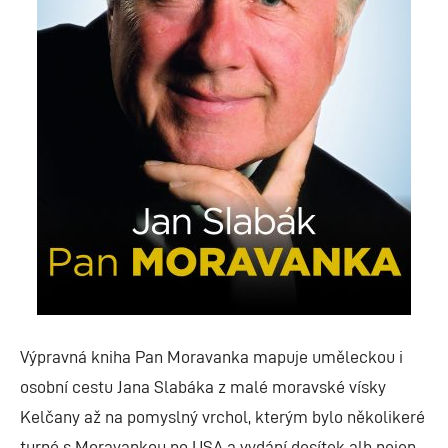
Výpravná kniha Pan Moravanka mapuje uměleckou i
osobní cestu Jana Slabáka z malé moravské vísky
Kelčany až na pomyslný vrchol, kterým bylo několikeré
turné s Moravankou po USA a vydání desítek alb nejen