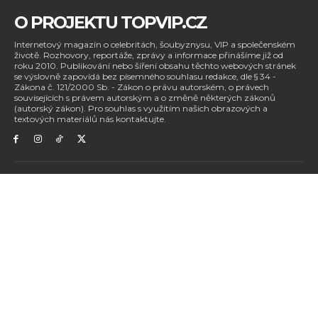
O PROJEKTU TOPVIP.CZ
Internetový magazín o celebritách, šoubyznysu, VIP a společenském
životě. Rozhovory, reportáže, zprávy a informace přinášíme již od
roku 2010. Publikování nebo šíření obsahu těchto webových stránek
se výslovně zapovídá bez písemného souhlasu redakce, dle § 34 -
Zákona č. 121/2000 Sb. - Zákon o právu autorském, o právech
souvisejících s právem autorským a o změně některých zákonů
(autorský zákon). Pro souhlas s využitím našich obrazových a
textových materiálů nás kontaktujte.
Kontaktujte nás mailem:
redakce@topvip.cz