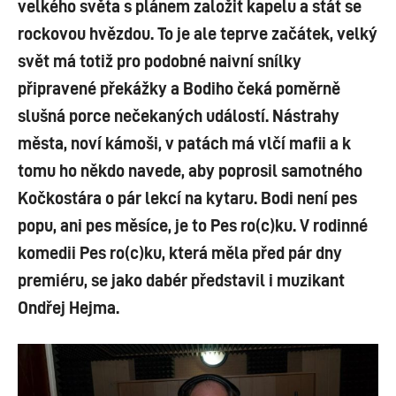
velkého světa s plánem založit kapelu a stát se
rockovou hvězdou. To je ale teprve začátek, velký
svět má totiž pro podobné naivní snílky
připravené překážky a Bodiho čeká poměrně
slušná porce nečekaných událostí. Nástrahy
města, noví kámoši, v patách má vlčí mafii a k
tomu ho někdo navede, aby poprosil samotného
Kočkostára o pár lekcí na kytaru. Bodi není pes
popu, ani pes měsíce, je to Pes ro(c)ku. V rodinné
komedii Pes ro(c)ku, která měla před pár dny
premiéru, se jako dabér představil i muzikant
Ondřej Hejma.