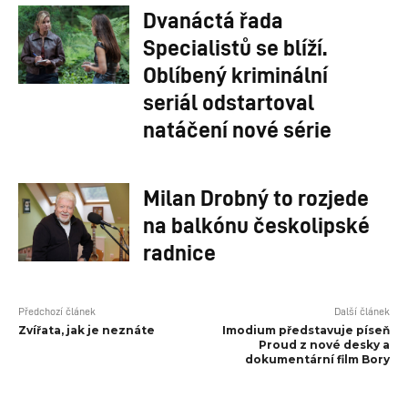
Dvanáctá řada
Specialistů se blíží.
Oblíbený kriminální
seriál odstartoval
natáčení nové série
Milan Drobný to rozjede
na balkónu českolipské
radnice
Předchozí článek
Další článek
Zvířata, jak je neznáte
Imodium představuje píseň
Proud z nové desky a
dokumentární film Bory