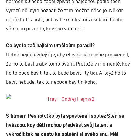
harmoniku nebo začal zpívat a najednou podle těch
výrazů očí bylo poznat, že tam možná něco je. Někdo
například i ztichl, nebavili se tolik mezi sebou. To ale
většinou poznáte, když se vám daří.
Co byste začínajícím umělcům poradil?
Úplně nejdůležitější je, aby člověk sám sebe přesvědčil,
že ho to baví a aby tomu uvěřil. Protože v momentě, kdy
ho to bude bavit, tak to bude bavit i ty lidi. A když ho to
bavit nebude, tak to nebude bavit nikoho.
S filmem Pes ro(c)ku byla spuštěna i soutěž Staň se
hvězdou, kdy děti mohou předvést svůj talent a
vykročit tak na cestu ke splnění si svého snu. Měl