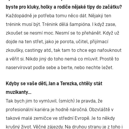
byste pro kluky, holky a rodiče nějaké tipy do začátku?
Každopádně je potřeba tomu něco dát. Nějaký ten
trénink musí být. Trénink dělá šampióna. I když zase,
zkoušet se nesmí moc. Nesmí se to přehánět. Když už
dojde na ten střet, jako je porota, učitel, přijímací
zkoušky, castingy atd., tak tam to chce ego nafouknout
a věřit si. Nikdo jiný do toho nemá co mluvit. Prostě to
naservírovat podle sebe a berte, nebo nechte ležet.
Kdyby se vaše děti, Jan a Terezka, chtěly stát
muzikanty...
Tak bych jim to vymluvil. (smích) Je pravda, že
profesionální kariéra je hodně náročná. Obzvláště v
takové malé zemičce ve střední Evropě. Je to někdy
krušný život. Věčné zájezdy. Na druhou stranu je z toho i