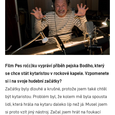
Film Pes ro(c)ku vypráví příběh pejska Bodiho, který
se chce stát kytaristou v rockové kapele. Vzpomenete
si i na svoje hudební začátky?
Začátky byly dlouhé a krušné, protože jsem také chtěl
být kytaristou. Problém byl, že kolem mě byla spousta
lidí, která hrála na kytaru daleko líp než já. Musel jsem
si proto vzít jiný nástroj. Začal jsem hrát na foukací