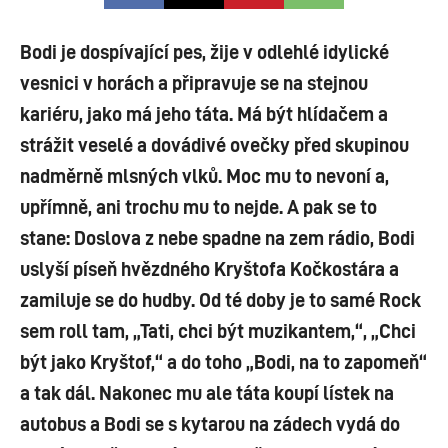
Bodi je dospívající pes, žije v odlehlé idylické
vesnici v horách a připravuje se na stejnou
kariéru, jako má jeho táta. Má být hlídačem a
strážit veselé a dovádivé ovečky před skupinou
nadměrně mlsných vlků. Moc mu to nevoní a,
upřímně, ani trochu mu to nejde. A pak se to
stane: Doslova z nebe spadne na zem rádio, Bodi
uslyší píseň hvězdného Kryštofa Kočkostára a
zamiluje se do hudby. Od té doby je to samé Rock
sem roll tam, „Tati, chci být muzikantem,“, „Chci
být jako Kryštof,“ a do toho „Bodi, na to zapomeň“
a tak dál. Nakonec mu ale táta koupí lístek na
autobus a Bodi se s kytarou na zádech vydá do