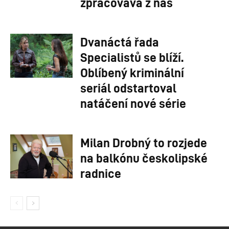
zpracovává z nás
Dvanáctá řada
Specialistů se blíží.
Oblíbený kriminální
seriál odstartoval
natáčení nové série
Milan Drobný to rozjede
na balkónu českolipské
radnice