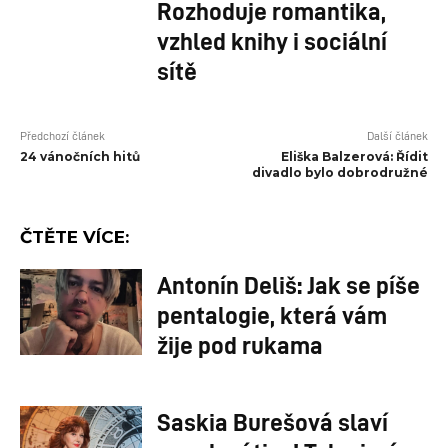
Rozhoduje romantika,
vzhled knihy i sociální
sítě
Předchozí článek
Další článek
24 vánočních hitů
Eliška Balzerová: Řídit
divadlo bylo dobrodružné
ČTĚTE VÍCE:
Antonín Deliš: Jak se píše
pentalogie, která vám
žije pod rukama
Saskia Burešová slaví