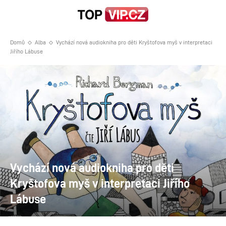
Domů
Alba
Vychází nová audiokniha pro děti Kryštofova myš v interpretaci
Jiřího Lábuse
Vychází nová audiokniha pro děti
Kryštofova myš v interpretaci Jiřího
Lábuse