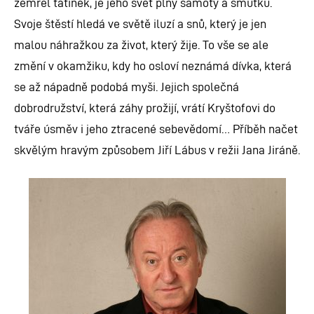
zemřel tatínek, je jeho svět plný samoty a smutku.
Svoje štěstí hledá ve světě iluzí a snů, který je jen
malou náhražkou za život, který žije. To vše se ale
změní v okamžiku, kdy ho osloví neznámá dívka, která
se až nápadně podobá myši. Jejich společná
dobrodružství, která záhy prožijí, vrátí Kryštofovi do
tváře úsměv i jeho ztracené sebevědomí… Příběh načet
skvělým hravým způsobem Jiří Lábus v režii Jana Jiráně.