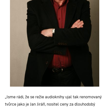
„
Jsme rádi, že se režie audioknihy ujal tak renomovaný
tvůrce jako je Jan Jiráň, nositel ceny za dlouhodobý