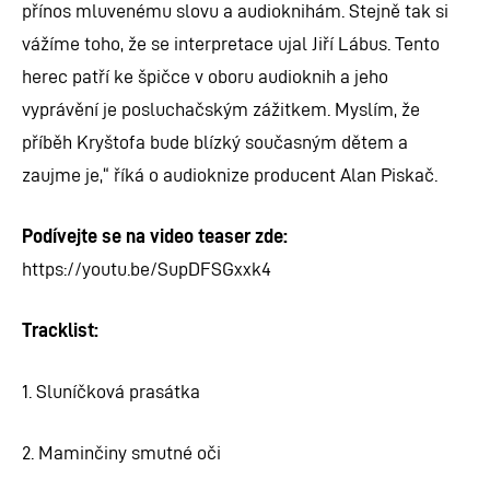
přínos mluvenému slovu a audioknihám. Stejně tak si
vážíme toho, že se interpretace ujal Jiří Lábus. Tento
herec patří ke špičce v oboru audioknih a jeho
vyprávění je posluchačským zážitkem. Myslím, že
příběh Kryštofa bude blízký současným dětem a
zaujme je,“ říká o audioknize producent Alan Piskač.
Podívejte se na video teaser zde:
https://youtu.be/SupDFSGxxk4
Tracklist:
1. Sluníčková prasátka
2. Maminčiny smutné oči