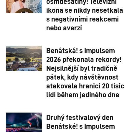
osmdesátiny! Televizní
ikona se nikdy nesetkala
s negativními reakcemi
nebo averzí
Benátská! s Impulsem
2026 překonala rekordy!
Nejsilnější byl tradičně
pátek, kdy návštěvnost
atakovala hranici 20 tisíc
lidí během jediného dne
Druhý festivalový den
Benátské! s Impulsem