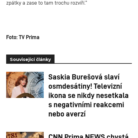
zpátky a zase to tam trochu rozvíří.“
Foto: TV Prima
Související články
Saskia Burešová slaví
osmdesátiny! Televizní
ikona se nikdy nesetkala
s negativními reakcemi
nebo averzí
CNN Prima NEWS chystá