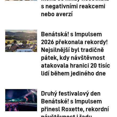
s negativními reakcemi
nebo averzí
Benátská! s Impulsem
2026 překonala rekordy!
Nejsilnější byl tradičně
pátek, kdy návštěvnost
atakovala hranici 20 tisíc
lidí během jediného dne
Druhý festivalový den
Benátské! s Impulsem
přinesl Roxette, rekordní
návštěvnost i řadu