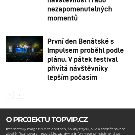
nezapomenutelných
momentů
První den Benátské s
Impulsem proběhl podle
plánu. V pátek festival
přivítá návštěvníky
lepším počasím
O PROJEKTU TOPVIP.CZ
Internetový magazín o celebritách, šoubyznysu, VIP a společenském
životě. Rozhovory, reportáže, zprávy a informace přinášíme již od