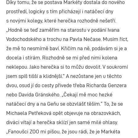
Díky tomu, že se postava Markéty dostala do nového
prostředí, logicky s tím přicházejí i natáčecí dny
s novými kolegy, které herečka rozhodně nešetří.
„Hodně se teď zaměřím na starostu v podání Ivana
Vodochodského a trochu na Pavla Nečase. Musím říct,
že mě to nesmírně baví. Křičím na ně, podávám si je a
docela i stírám. Rozhodně se mi před nimi kolena
neklepou. Jako herečka si to můžu dovolit. V soukromí
jsem spíš tišší a klidnější.“ A nezůstane jen u těchto
dvou, osud jí do cesty přivede třeba Richarda Genzera
nebo Davida Gránského. „Čekají mě moc hezké
natáčecí dny a na Geňu se obzvlášť těším.“ To, že se
Michaela Petřeková opět objevuje na obrazovkách,
diváci vítají a herečka sklízí jen samé milé ohlasy.
„Fanoušci ZOO mi píšou, že jsou rádi, že je Markéta