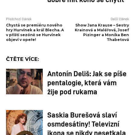
Předchozí článek
Další článek
Chystá se premiéru nového
Show Jana Krause – Sestry
hry Hurvínek a král Blecha. A
Krainová a Maléřová, Josef
v příští sezóně se Hurvínek
Pizinger a Monika Ben
objeví v opeře!
Thabetová
ČTĚTE VÍCE:
Antonín Deliš: Jak se píše
pentalogie, která vám
žije pod rukama
Saskia Burešová slaví
osmdesátiny! Televizní
ikona se nikdy nesetkala