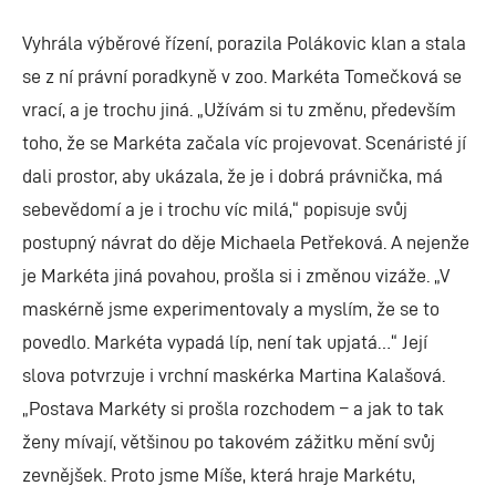
Vyhrála výběrové řízení, porazila Polákovic klan a stala
se z ní právní poradkyně v zoo. Markéta Tomečková se
vrací, a je trochu jiná. „Užívám si tu změnu, především
toho, že se Markéta začala víc projevovat. Scenáristé jí
dali prostor, aby ukázala, že je i dobrá právnička, má
sebevědomí a je i trochu víc milá,“ popisuje svůj
postupný návrat do děje Michaela Petřeková. A nejenže
je Markéta jiná povahou, prošla si i změnou vizáže. „V
maskérně jsme experimentovaly a myslím, že se to
povedlo. Markéta vypadá líp, není tak upjatá…“ Její
slova potvrzuje i vrchní maskérka Martina Kalašová.
„Postava Markéty si prošla rozchodem – a jak to tak
ženy mívají, většinou po takovém zážitku mění svůj
zevnějšek. Proto jsme Míše, která hraje Markétu,