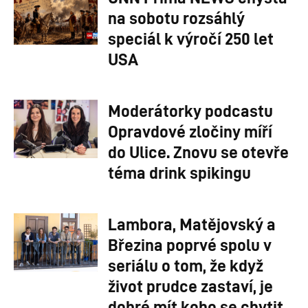
na sobotu rozsáhlý
speciál k výročí 250 let
USA
Moderátorky podcastu
Opravdové zločiny míří
do Ulice. Znovu se otevře
téma drink spikingu
Lambora, Matějovský a
Březina poprvé spolu v
seriálu o tom, že když
život prudce zastaví, je
dobré mít koho se chytit