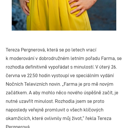
Tereza Pergnerová, která se po letech vrací
k moderování v dobrodružném letním pořadu Farma, se
rozhodla definitivně vypořádat s minulostí. V úterý 26.
června ve 22.50 hodin vystoupí ve speciálním vydání
Nočních Televizních novin. „Farma je pro mě novým
začátkem. A aby mohlo něco nového úspěšně začít, je
nutné uzavřít minulost. Rozhodla jsem se proto
naposledy veřejně promluvit o všech klíčových
okamžicích, které ovlivnily můj život,“ řekla Tereza
Pergnerová.