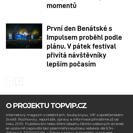
momentů
První den Benátské s
Impulsem proběhl podle
plánu. V pátek festival
přivítá návštěvníky
lepším počasím
O PROJEKTU TOPVIP.CZ
Internetový magazín o celebritách, šoubyznysu, VIP a společenském
životě. Rozhovory, reportáže, zprávy a informace přinášíme již od
roku 2010. Publikování nebo šíření obsahu těchto webových stránek
se výslovně zapovídá bez písemného souhlasu redakce, dle § 34 -
Zákona č. 121/2000 Sb. - Zákon o právu autorském, o právech