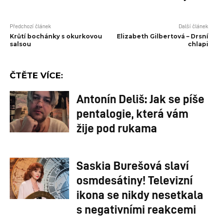
Předchozí článek
Další článek
Krůtí bochánky s okurkovou
Elizabeth Gilbertová – Drsní
salsou
chlapi
ČTĚTE VÍCE:
Antonín Deliš: Jak se píše
pentalogie, která vám
žije pod rukama
Saskia Burešová slaví
osmdesátiny! Televizní
ikona se nikdy nesetkala
s negativními reakcemi