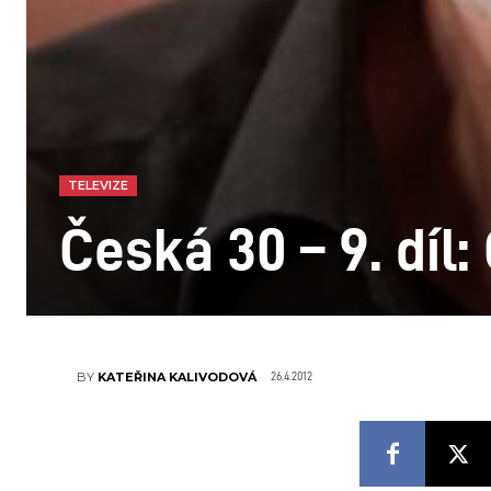
TELEVIZE
Česká 30 – 9. díl
26.4.2012
BY
KATEŘINA KALIVODOVÁ