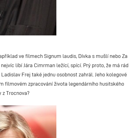
například ve filmech Signum laudis, Dívka s mušlí nebo Za
ejvíc líbí Jára Cimrman ležící, spící. Prý proto, že má rád
 Ladislav Frej také jednu osobnost zahrál. Jeho kolegové
ovém filmovém zpracování života legendárního husitského
ky z Trocnova?