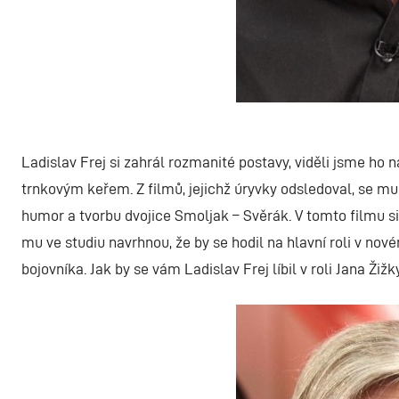
Ladislav Frej si zahrál rozmanité postavy, viděli jsme ho 
trnkovým keřem. Z filmů, jejichž úryvky odsledoval, se mu n
humor a tvorbu dvojice Smoljak – Svěrák. V tomto filmu si
mu ve studiu navrhnou, že by se hodil na hlavní roli v n
bojovníka. Jak by se vám Ladislav Frej líbil v roli Jana Žiž