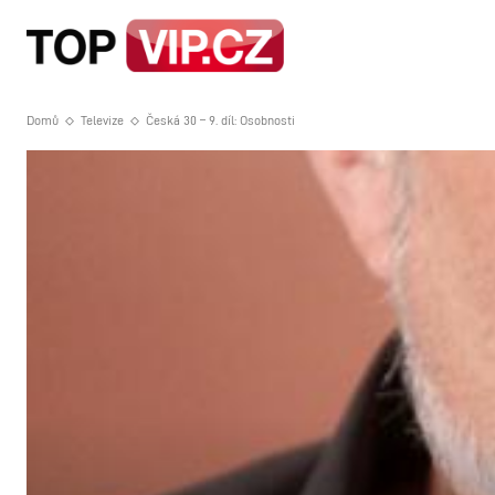
HOME
STRA
Domů
Televize
Česká 30 – 9. díl: Osobnosti