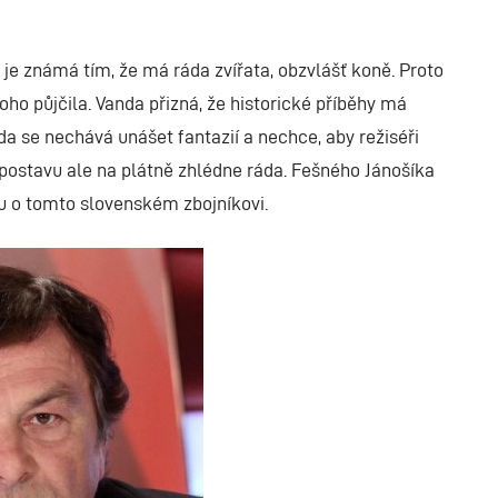
 je známá tím, že má ráda zvířata, obzvlášť koně. Proto
oho půjčila. Vanda přizná, že historické příběhy má
 se nechává unášet fantazií a nechce, aby režiséři
postavu ale na plátně zhlédne ráda. Fešného Jánošíka
u o tomto slovenském zbojníkovi.