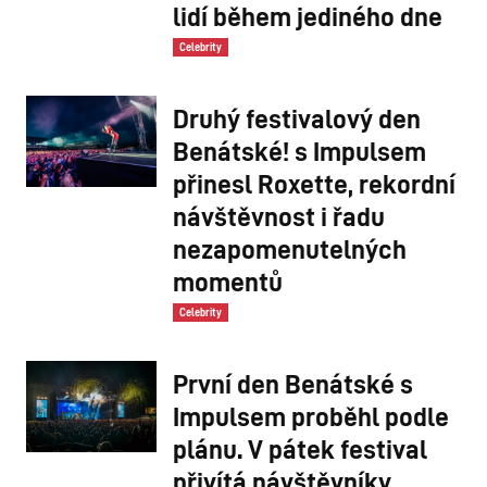
lidí během jediného dne
Celebrity
Druhý festivalový den
Benátské! s Impulsem
přinesl Roxette, rekordní
návštěvnost i řadu
nezapomenutelných
momentů
Celebrity
První den Benátské s
Impulsem proběhl podle
plánu. V pátek festival
přivítá návštěvníky