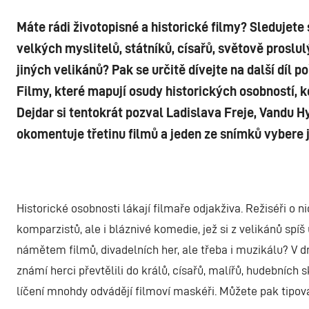
Máte rádi životopisné a historické filmy? Sledujete 
velkých myslitelů, státníků, císařů, světově proslu
jiných velikánů? Pak se určitě dívejte na další díl 
Filmy, které mapují osudy historických osobností, k
Dejdar si tentokrát pozval Ladislava Freje, Vandu 
okomentuje třetinu filmů a jeden ze snímků vybere 
Historické osobnosti lákají filmaře odjakživa. Režiséři o 
komparzistů, ale i bláznivé komedie, jež si z velikánů spíš
námětem filmů, divadelních her, ale třeba i muzikálu? V d
známí herci převtělili do králů, císařů, malířů, hudebních sk
líčení mnohdy odvádějí filmoví maskéři. Můžete pak tipova