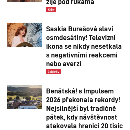
žije pod rukama
Knihy
Saskia Burešová slaví
osmdesátiny! Televizní
ikona se nikdy nesetkala
s negativními reakcemi
nebo averzí
Celebrity
Benátská! s Impulsem
2026 překonala rekordy!
Nejsilnější byl tradičně
pátek, kdy návštěvnost
atakovala hranici 20 tisíc