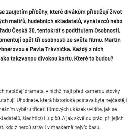
se zaujetím příběhy, které divákům přibližují život
lých malířů, hudebních skladatelů, vynálezců nebo
pořadu Česká 30, tentokrát s podtitulem Osobnosti.
omentují opět tři osobnosti ze světa filmu. Martin
Hybnerovou a Pavla Trávníčka. Každý z nich
jako takzvanou divokou kartu. Které to budou?
nich natáčejí dramata, v nichž mají před kamerou stovky
 utahují. Uhodnete, která historická postava byla nejčastěji
nešním výběru třiceti filmových ukázek uvidíte, jak se
ladatelů, šlechticů i lupičů. A jak skvělou práci při jejich
t, kdo z herců strávil v maskérně nejvíc času.