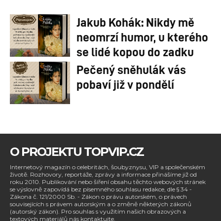
Jakub Kohák: Nikdy mě
neomrzí humor, u kterého
se lidé kopou do zadku
Pečený sněhulák vás
pobaví již v pondělí
O PROJEKTU TOPVIP.CZ
Internetový magazín o celebritách, šoubyznysu, VIP a společenském
životě. Rozhovory, reportáže, zprávy a informace přinášíme již od
roku 2010. Publikování nebo šíření obsahu těchto webových stránek
se výslovně zapovídá bez písemného souhlasu redakce, dle § 34 -
Zákona č. 121/2000 Sb. - Zákon o právu autorském, o právech
souvisejících s právem autorským a o změně některých zákonů
(autorský zákon). Pro souhlas s využitím našich obrazových a
textových materiálů nás kontaktujte.