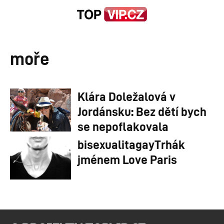
moře
Klára Doležalová v
Jordánsku: Bez dětí bych
se nepoflakovala
bisexualitagayTrhák
jménem Love Paris