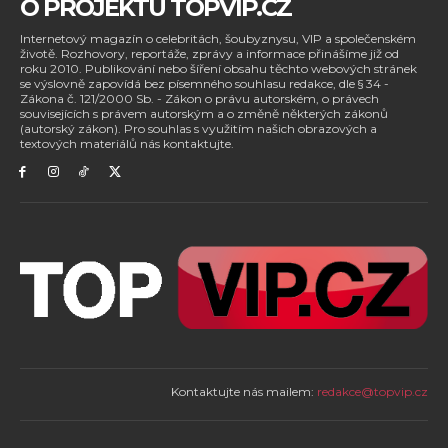
O PROJEKTU TOPVIP.CZ
Internetový magazín o celebritách, šoubyznysu, VIP a společenském
životě. Rozhovory, reportáže, zprávy a informace přinášíme již od
roku 2010. Publikování nebo šíření obsahu těchto webových stránek
se výslovně zapovídá bez písemného souhlasu redakce, dle § 34 -
Zákona č. 121/2000 Sb. - Zákon o právu autorském, o právech
souvisejících s právem autorským a o změně některých zákonů
(autorský zákon). Pro souhlas s využitím našich obrazových a
textových materiálů nás kontaktujte.
Kontaktujte nás mailem:
redakce@topvip.cz