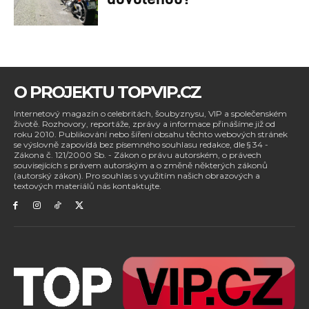
O PROJEKTU TOPVIP.CZ
Internetový magazín o celebritách, šoubyznysu, VIP a společenském
životě. Rozhovory, reportáže, zprávy a informace přinášíme již od
roku 2010. Publikování nebo šíření obsahu těchto webových stránek
se výslovně zapovídá bez písemného souhlasu redakce, dle § 34 -
Zákona č. 121/2000 Sb. - Zákon o právu autorském, o právech
souvisejících s právem autorským a o změně některých zákonů
(autorský zákon). Pro souhlas s využitím našich obrazových a
textových materiálů nás kontaktujte.