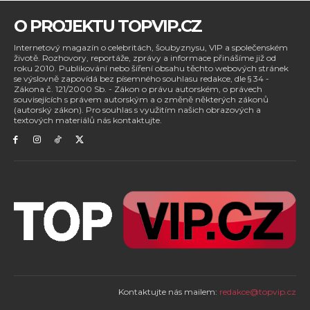
O PROJEKTU TOPVIP.CZ
Internetový magazín o celebritách, šoubyznysu, VIP a společenském
životě. Rozhovory, reportáže, zprávy a informace přinášíme již od
roku 2010. Publikování nebo šíření obsahu těchto webových stránek
se výslovně zapovídá bez písemného souhlasu redakce, dle § 34 -
Zákona č. 121/2000 Sb. - Zákon o právu autorském, o právech
souvisejících s právem autorským a o změně některých zákonů
(autorský zákon). Pro souhlas s využitím našich obrazových a
textových materiálů nás kontaktujte.
Kontaktujte nás mailem:
redakce@topvip.cz