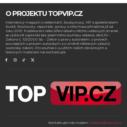
O PROJEKTU TOPVIP.CZ
Internetový magazín o celebritách, šoubyznysu, VIP a společenském
životě. Rozhovory, reportáže, zprávy a informace přinášíme již od
roku 2010. Publikování nebo šíření obsahu těchto webových stránek
se výslovně zapovídá bez písemného souhlasu redakce, dle § 34 -
Zákona č. 121/2000 Sb. - Zákon o právu autorském, o právech
souvisejících s právem autorským a o změně některých zákonů
(autorský zákon). Pro souhlas s využitím našich obrazových a
textových materiálů nás kontaktujte.
Kontaktujte nás mailem:
redakce@topvip.cz