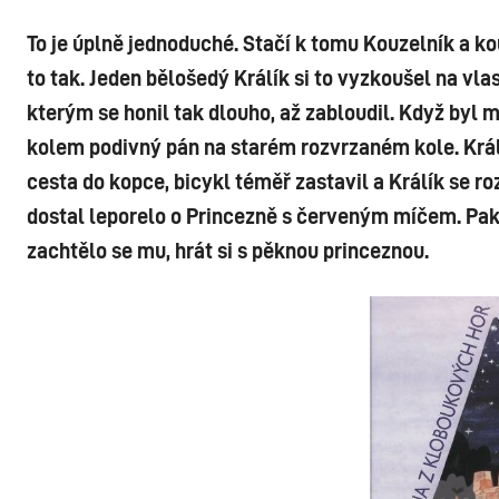
To je úplně jednoduché. Stačí k tomu Kouzelník a ko
to tak. Jeden bělošedý Králík si to vyzkoušel na vl
kterým se honil tak dlouho, až zabloudil. Když byl 
kolem podivný pán na starém rozvrzaném kole. Králík
cesta do kopce, bicykl téměř zastavil a Králík se r
dostal leporelo o Princezně s červeným míčem. Pak už
zachtělo se mu, hrát si s pěknou princeznou.