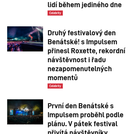
lidí během jediného dne
Celebrity
Druhý festivalový den
Benátské! s Impulsem
přinesl Roxette, rekordní
návštěvnost i řadu
nezapomenutelných
momentů
Celebrity
První den Benátské s
Impulsem proběhl podle
plánu. V pátek festival
přivítá návštěvníky