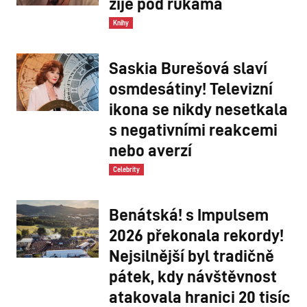
žije pod rukama
Knihy
Saskia Burešová slaví
osmdesátiny! Televizní
ikona se nikdy nesetkala
s negativními reakcemi
nebo averzí
Celebrity
Benátská! s Impulsem
2026 překonala rekordy!
Nejsilnější byl tradičně
pátek, kdy návštěvnost
atakovala hranici 20 tisíc