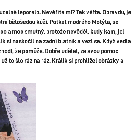
uzelné leporelo. Nevěříte mi? Tak věřte. Opravdu, je
astní bělošedou kůži. Potkal modrého Motýla, se
moc a moc smutný, protože nevěděl, kudy kam, jel
 si naskočil na zadní blatník a vezl se. Když vedla
ozhodl, že pomůže. Dobře udělal, za svou pomoc
 to šlo ráz na ráz. Králík si prohlížel obrázky a