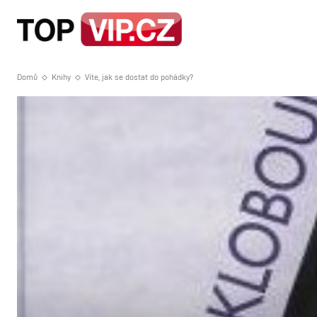
HOME
STRA
Domů
Knihy
Víte, jak se dostat do pohádky?