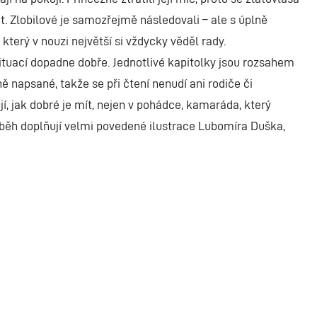
. Zlobilové je samozřejmě následovali – ale s úplně
 který v nouzi největší si vždycky věděl rady.
ituací dopadne dobře. Jednotlivé kapitolky jsou rozsahem
ně napsané, takže se při čtení nenudí ani rodiče či
jí, jak dobré je mít, nejen v pohádce, kamaráda, který
íběh doplňují velmi povedené ilustrace Lubomíra Duška,