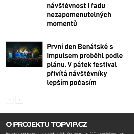
návštěvnost i řadu
nezapomenutelných
momentů
První den Benátské s
Impulsem proběhl podle
plánu. V pátek festival
přivítá návštěvníky
lepším počasím
O PROJEKTU TOPVIP.CZ
Internetový magazín o celebritách, šoubyznysu, VIP a společenském