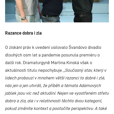
Razance dobra i zla
O získání práv k uvedení usilovalo Švandovo divadlo
dlouhých osm let a pandemie posunula premiéru o
další rok. Dramaturgyně Martina Kinská však o
aktuálnosti titulu nepochybuje.
„Současný stav, který v
lidech probouzí v mnohem větší razanci to dobré i zlé,
nás jen a jen utvrdil, že příběh a témata Adamových
jablek jsou víc než aktuální. Nejen ve vyostřeném střetu
dobra a zla, ale i v relativnosti těchto dvou kategorií,
pokud změníte kontext a pootočíte perspektivu. A také