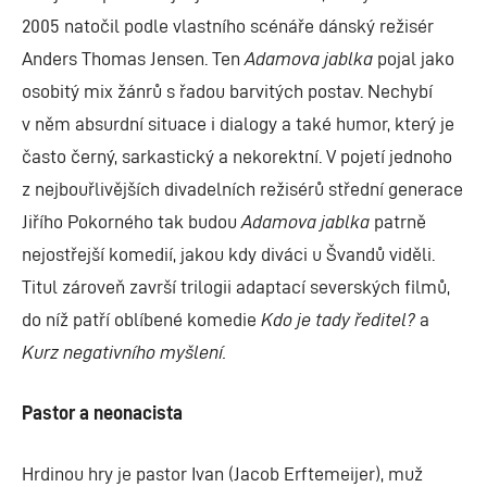
2005 natočil podle vlastního scénáře dánský režisér
Anders Thomas Jensen. Ten
Adamova jablka
pojal jako
osobitý mix žánrů s řadou barvitých postav. Nechybí
v něm absurdní situace i dialogy a také humor, který je
často černý, sarkastický a nekorektní. V pojetí jednoho
z nejbouřlivějších divadelních režisérů střední generace
Jiřího Pokorného tak budou
Adamova jablka
patrně
nejostřejší komedií, jakou kdy diváci u Švandů viděli.
Titul zároveň završí trilogii adaptací severských filmů,
do níž patří oblíbené komedie
Kdo je tady ředitel?
a
Kurz negativního myšlení.
Pastor a neonacista
Hrdinou hry je pastor Ivan (Jacob Erftemeijer), muž