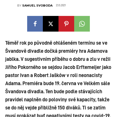
23.5.2021
BY
SAMUEL SVOBODA
Téměř rok po původně ohlášeném termínu se ve
Švandově divadle dočká premiéry hra Adamova
jablka. V sugestivním příběhu o dobru a zlu v režii
Jiřího Pokorného se sejdou Jacob Erftemeijer jako
pastor Ivan a Robert Jašków v roli neonacisty
Adama. Premiéra bude 19. června ve Velkém sále
Švandova divadla. Ten bude podle stávajících
pravidel naplněn do poloviny své kapacity, takže
se do něj vejde přibližně 150 diváků. Ti se zatím
musí prokázat buď negativními testy na covid-19,