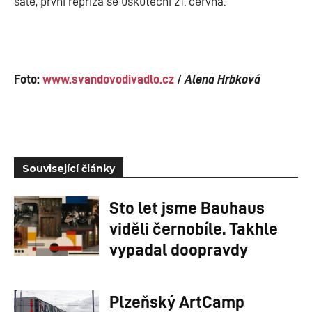
sále, první repríza se uskuteční 21. června.
Foto:
www.svandovodivadlo.cz
/
Alena Hrbková
Související články
Sto let jsme Bauhaus
viděli černobíle. Takhle
vypadal doopravdy
Plzeňský ArtCamp