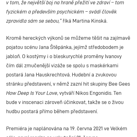
v tom, že největší boj na hraně přežití ve zdraví – tom
fyzickém a především psychickém – svádí člověk
zpravidla sám se sebou,“
říká Martina Kinská.
Kromě hereckých výkonů se můžeme těšit na zajímavě
pojatou scénu Jana Štěpánka, jejímž středobodem je
jabloň. O kostýmy i o bleskurychlé proměny Ivanovy
čím dál zmučenější vizáže se spolu s maskérkami
postará Jana Hauskrechtová. Hudební a zvukovou
stránku představení, v němž zazní hit skupiny Bee Gees
How Deep Is Your Love
, vytváří Nikos Engonidis. Ten
bude v inscenaci zároveň účinkovat, takže se o živou
hudbu postará přímo během představení.
Premiéra je naplánována na 19. června 2021 ve Velkém