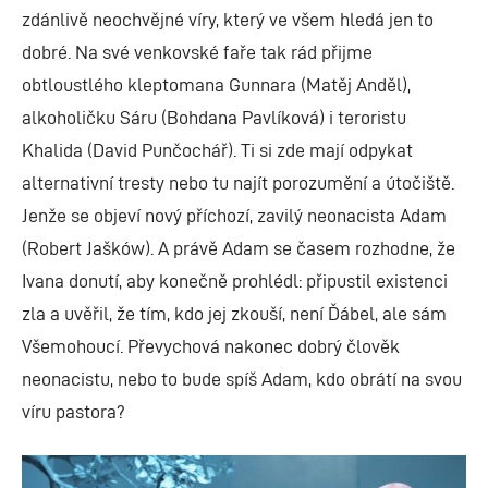
zdánlivě neochvějné víry, který ve všem hledá jen to
dobré. Na své venkovské faře tak rád přijme
obtloustlého kleptomana Gunnara (Matěj Anděl),
alkoholičku Sáru (Bohdana Pavlíková) i teroristu
Khalida (David Punčochář). Ti si zde mají odpykat
alternativní tresty nebo tu najít porozumění a útočiště.
Jenže se objeví nový příchozí, zavilý neonacista Adam
(Robert Jašków). A právě Adam se časem rozhodne, že
Ivana donutí, aby konečně prohlédl: připustil existenci
zla a uvěřil, že tím, kdo jej zkouší, není Ďábel, ale sám
Všemohoucí. Převychová nakonec dobrý člověk
neonacistu, nebo to bude spíš Adam, kdo obrátí na svou
víru pastora?