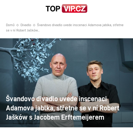
Domů
Divadlo
Švandovo divadlo uvede inscenaci Adamova jablka, střetne
se v ní Robert Jašków...
Švandovo divadlo uvede inscenaci
Adamova jablka, střetne se v ní Robert
Jašków s Jacobem Erftemeijerem