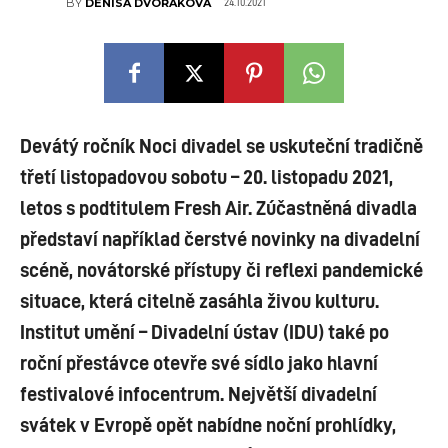
24.10.2021
BY
DENISA DVOŘÁKOVÁ
Devátý ročník Noci divadel se uskuteční tradičně
třetí listopadovou sobotu – 20. listopadu 2021,
letos s podtitulem Fresh Air. Zúčastněná divadla
představí například čerstvé novinky na divadelní
scéně, novátorské přístupy či reflexi pandemické
situace, která citelně zasáhla živou kulturu.
Institut umění – Divadelní ústav (IDU) také po
roční přestávce otevře své sídlo jako hlavní
festivalové infocentrum. Největší divadelní
svátek v Evropě opět nabídne noční prohlídky,