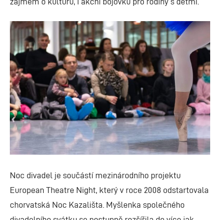
zájmem o kulturu, i akční bojovku pro rodiny s dětmi.
Noc divadel je součástí mezinárodního projektu
European Theatre Night, který v roce 2008 odstartovala
chorvatská Noc Kazališta. Myšlenka společného
divadelního svátku se postupně rozšířila do více jak