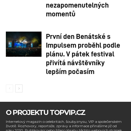
nezapomenutelných
momentů
První den Benátské s
Impulsem proběhl podle
plánu. V pátek festival
přivítá návštěvníky
lepším počasím
O PROJEKTU TOPVIP.CZ
Internetový magazín o celebritách, šoubyznysu, VIP a společenském
životě. Rozhovory, reportáže, zprávy a informace přinášíme již od
roku 2010. Publikování nebo šíření obsahu těchto webových stránek