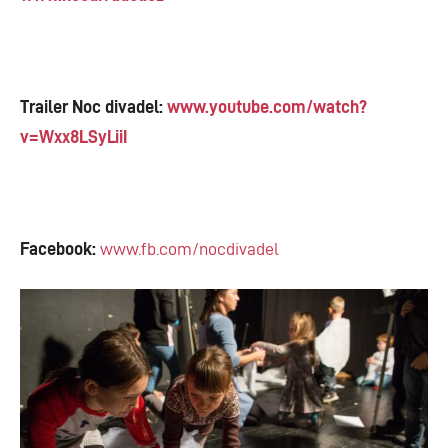
Trailer Noc divadel:
www.youtube.com/watch?
v=Wxx8LSyLiiI
Facebook:
www.fb.com/nocdivadel