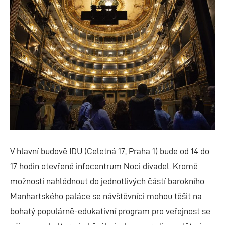
V hlavní budově IDU (Celetná 17, Praha 1) bude od 14 do
17 hodin otevřené infocentrum Noci divadel. Kromě
možnosti nahlédnout do jednotlivých částí barokního
Manhartského paláce se návštěvníci mohou těšit na
bohatý populárně-edukativní program pro veřejnost se