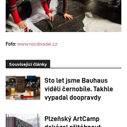
Foto:
www.nocdivadel.cz
Související články
Sto let jsme Bauhaus
viděli černobíle. Takhle
vypadal doopravdy
Plzeňský ArtCamp
dokázal přitáhnout