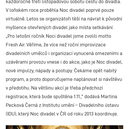
každoročně třetí listopadovou sobotu cestu do divadla.
V loňském roce proběhla Noc divadel poprvé pouze
virtuálně. Letos se organizátoři těší na návrat k původní
myšlence otevřených divadel jako místa setkávání.
„Pro letošní ročník Noci divadel jsme zvolili motto
Fresh Air. Věříme, že více než roční improvizace
divadelních umělců i organizací vynucená omezeními a
uzávěrami provozu vnese i do akce, jako je Noc divadel,
nové impulzy, nápady a postupy. Čekáme opět nabitý
program, a proto doporučujeme naplánovat si návštěvu
v předstihu. Na většinu akcí je třeba předchozí
registrace, která bude spuštěna 1.11.," dodává Martina
Pecková Černá z Institutu umění – Divadelního ústavu
(IDU), který Noc divadel v ČR od roku 2013 koordinuje.