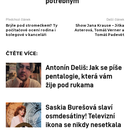
potřebným
Předchozí článek
Další článek
Brýle pod stromečkem? Ty
Show Jana Krause – Jitka
počítačové ocení rodina i
Asterová, Tomáš Verner a
kolegové v kanceláři
Tomáš Padevět
ČTĚTE VÍCE:
Antonín Deliš: Jak se píše
pentalogie, která vám
žije pod rukama
Saskia Burešová slaví
osmdesátiny! Televizní
ikona se nikdy nesetkala