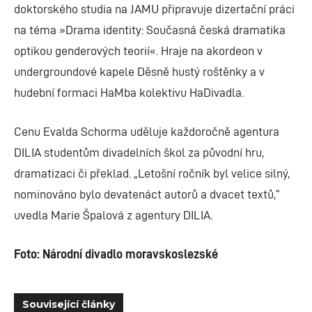
doktorského studia na JAMU připravuje dizertační práci
na téma »Drama identity: Současná česká dramatika
optikou genderových teorií«. Hraje na akordeon v
undergroundové kapele Děsně hustý roštěnky a v
hudební formaci HaMba kolektivu HaDivadla.
Cenu Evalda Schorma uděluje každoročně agentura
DILIA studentům divadelních škol za původní hru,
dramatizaci či překlad. „Letošní ročník byl velice silný,
nominováno bylo devatenáct autorů a dvacet textů,“
uvedla Marie Špalová z agentury DILIA.
Foto: Národní divadlo moravskoslezské
Související články