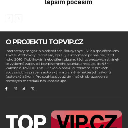
lepším počasím
O PROJEKTU TOPVIP.CZ
Internetový magazín o celebritách, šoubyznysu, VIP a společenském
životě. Rozhovory, reportáže, zprávy a informace přinášíme již od
roku 2010. Publikování nebo šíření obsahu těchto webových stránek
se výslovně zapovídá bez písemného souhlasu redakce, dle § 34 -
Zákona č. 121/2000 Sb. - Zákon o právu autorském, o právech
souvisejících s právem autorským a o změně některých zákonů
(autorský zákon). Pro souhlas s využitím našich obrazových a
textových materiálů nás kontaktujte.