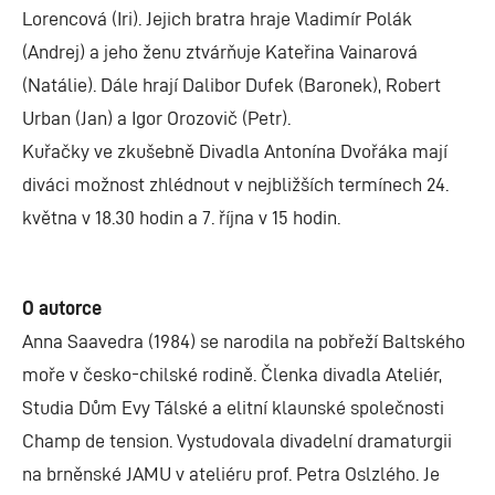
Lorencová (Iri). Jejich bratra hraje Vladimír Polák
(Andrej) a jeho ženu ztvárňuje Kateřina Vainarová
(Natálie). Dále hrají Dalibor Dufek (Baronek), Robert
Urban (Jan) a Igor Orozovič (Petr).
Kuřačky ve zkušebně Divadla Antonína Dvořáka mají
diváci možnost zhlédnout v nejbližších termínech 24.
května v 18.30 hodin a 7. října v 15 hodin.
O autorce
Anna Saavedra (1984) se narodila na pobřeží Baltského
moře v česko-chilské rodině. Členka divadla Ateliér,
Studia Dům Evy Tálské a elitní klaunské společnosti
Champ de tension. Vystudovala divadelní dramaturgii
na brněnské JAMU v ateliéru prof. Petra Oslzlého. Je