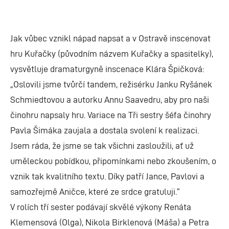
Jak vůbec vznikl nápad napsat a v Ostravě inscenovat
hru Kuřačky (původním názvem Kuřačky a spasitelky),
vysvětluje dramaturgyně inscenace Klára Špičková:
„Oslovili jsme tvůrčí tandem, režisérku Janku Ryšánek
Schmiedtovou a autorku Annu Saavedru, aby pro naši
činohru napsaly hru. Variace na Tři sestry šéfa činohry
Pavla Šimáka zaujala a dostala svolení k realizaci.
Jsem ráda, že jsme se tak všichni zasloužili, ať už
uměleckou pobídkou, připomínkami nebo zkoušením, o
vznik tak kvalitního textu. Díky patří Jance, Pavlovi a
samozřejmě Aničce, které ze srdce gratuluji.“
V rolích tří sester podávají skvělé výkony Renáta
Klemensová (Olga), Nikola Birklenová (Máša) a Petra