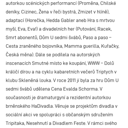
autorkou scénických performancí (Proměna, Chilské
deníky, Cizinec, Žena v řeči bystrá, Zmizet v hlíně),
adaptací (Horečka, Hedda Gabler aneb Hra s mrtvou
myší, Eva, Eva!) a divadelních her (Putování, Racek,
Smrt abonentů, Dům U sedmi švábů, Paso a paso –
Cesta zraněného bojovníka, Mamma guerilla, Kuřačky,
Česká měna). Dále se podílela na autorských
inscenacích Smutné místo ke koupání, WWW – Dolů
králičí dírou a na cyklu kabaretních večerů Triptych v
klubu Skleněná louka. V roce 2011 jí byla za hru Dům U
sedmi švábů udělena Cena Evalda Schorma. V
současnosti je dramaturgyní a rezidentní autorkou
brněnského HaDivadla. Věnuje se projektům divadla v
sociální akci ve spolupráci s občanským sdružením
Tripitaka, Nesehnutí a Divadlem Feste. V rámci svého