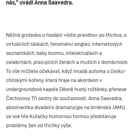
nás,“ uvádí Anna Saavedra.
Něžná groteska o hledání »toho pravého« po třicítce, o
virtuálních láskách, fenoménu singles, internetových
seznamkách, baby boomu, intelektuálech a
celebritách, pracujících ženách a mužích v domácnosti.
To vše můžete očekávat, když mladá autorka s česko-
chilskými kořeny, která hraje na akordeon v
undergroundové kapele Děsně hustý roštěnky, přenese
Čechovovy Tři sestry do současnosti. Anna Saavedra,
absolventka divadelní dramaturgie na brněnské JAMU,
ve své hře Kuřačky humornou formou představuje
problémy žen od třicítky výše.