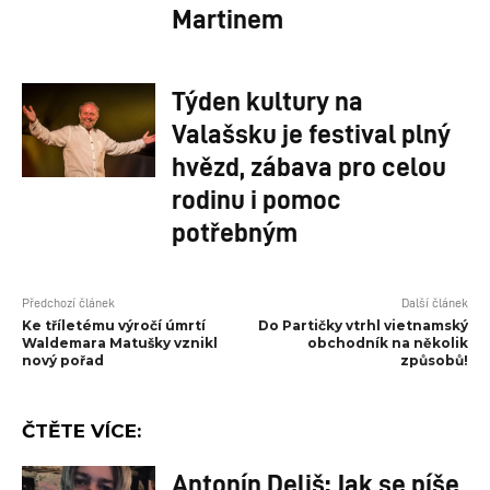
Martinem
Týden kultury na
Valašsku je festival plný
hvězd, zábava pro celou
rodinu i pomoc
potřebným
Předchozí článek
Další článek
Ke tříletému výročí úmrtí
Do Partičky vtrhl vietnamský
Waldemara Matušky vznikl
obchodník na několik
nový pořad
způsobů!
ČTĚTE VÍCE:
Antonín Deliš: Jak se píše