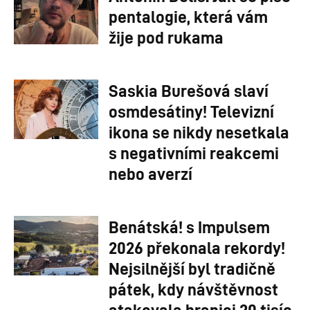
pentalogie, která vám
žije pod rukama
Saskia Burešová slaví
osmdesátiny! Televizní
ikona se nikdy nesetkala
s negativními reakcemi
nebo averzí
Benátská! s Impulsem
2026 překonala rekordy!
Nejsilnější byl tradičně
pátek, kdy návštěvnost
atakovala hranici 20 tisíc