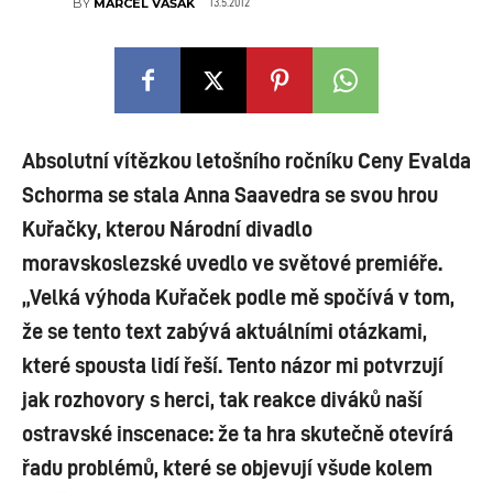
13.5.2012
BY
MARCEL VAŠÁK
Absolutní vítězkou letošního ročníku Ceny Evalda
Schorma se stala Anna Saavedra se svou hrou
Kuřačky, kterou Národní divadlo
moravskoslezské uvedlo ve světové premiéře.
„Velká výhoda Kuřaček podle mě spočívá v tom,
že se tento text zabývá aktuálními otázkami,
které spousta lidí řeší. Tento názor mi potvrzují
jak rozhovory s herci, tak reakce diváků naší
ostravské inscenace: že ta hra skutečně otevírá
řadu problémů, které se objevují všude kolem