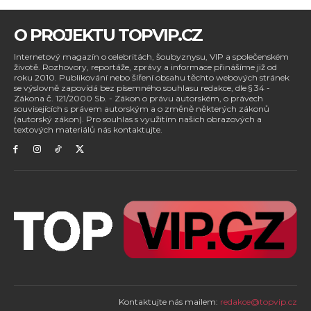
O PROJEKTU TOPVIP.CZ
Internetový magazín o celebritách, šoubyznysu, VIP a společenském
životě. Rozhovory, reportáže, zprávy a informace přinášíme již od
roku 2010. Publikování nebo šíření obsahu těchto webových stránek
se výslovně zapovídá bez písemného souhlasu redakce, dle § 34 -
Zákona č. 121/2000 Sb. - Zákon o právu autorském, o právech
souvisejících s právem autorským a o změně některých zákonů
(autorský zákon). Pro souhlas s využitím našich obrazových a
textových materiálů nás kontaktujte.
Kontaktujte nás mailem:
redakce@topvip.cz