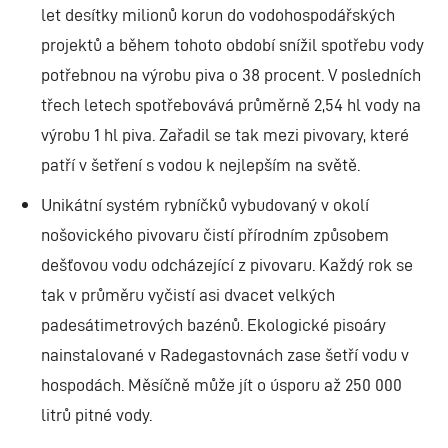
let desítky milionů korun do vodohospodářských
projektů a během tohoto období snížil spotřebu vody
potřebnou na výrobu piva o 38 procent. V posledních
třech letech spotřebovává průměrně 2,54 hl vody na
výrobu 1 hl piva. Zařadil se tak mezi pivovary, které
patří v šetření s vodou k nejlepším na světě.
Unikátní systém rybníčků vybudovaný v okolí
nošovického pivovaru čistí přírodním způsobem
dešťovou vodu odcházející z pivovaru. Každý rok se
tak v průměru vyčistí asi dvacet velkých
padesátimetrových bazénů. Ekologické pisoáry
nainstalované v Radegastovnách zase šetří vodu v
hospodách. Měsíčně může jít o úsporu až 250 000
litrů pitné vody.