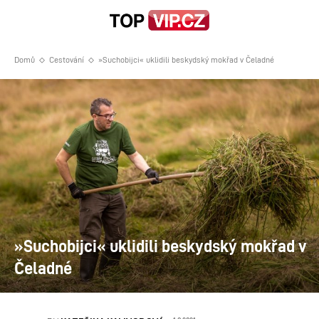
Domů
Cestování
»Suchobijci« uklidili beskydský mokřad v Čeladné
»Suchobijci« uklidili beskydský mokřad v
Čeladné