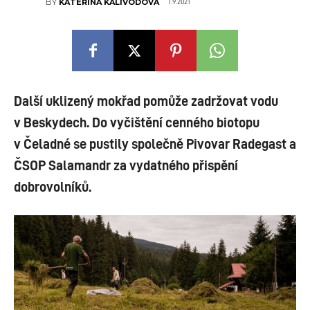
1.9.2021
BY
KATEŘINA KALIVODOVÁ
Další uklizený mokřad
pomůže zadržovat vodu
v Beskydech. Do vyčištění cenného biotopu
v Čeladné se pustily společně Pivovar Radegast a
ČSOP Salamandr za vydatného přispění
dobrovolníků.