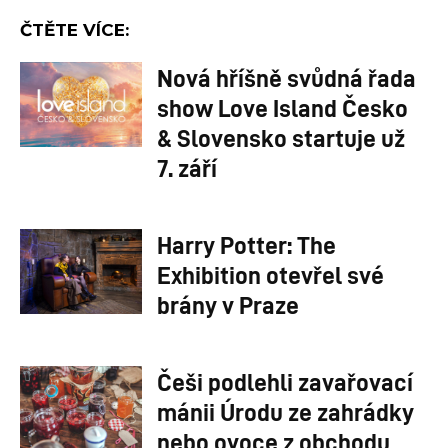
ČTĚTE VÍCE:
Nová hříšně svůdná řada
show Love Island Česko
& Slovensko startuje už
7. září
Harry Potter: The
Exhibition otevřel své
brány v Praze
Češi podlehli zavařovací
mánii Úrodu ze zahrádky
nebo ovoce z obchodu