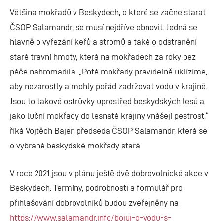
Většina mokřadů v Beskydech, o které se začne starat
ČSOP Salamandr, se musí nejdříve obnovit. Jedná se
hlavně o vyřezání keřů a stromů a také o odstranění
staré travní hmoty, která na mokřadech za roky bez
péče nahromadila. „Poté mokřady pravidelně uklízíme,
aby nezarostly a mohly pořád zadržovat vodu v krajině.
Jsou to takové ostrůvky uprostřed beskydských lesů a
jako luční mokřady do lesnaté krajiny vnášejí pestrost,“
říká Vojtěch Bajer, předseda ČSOP Salamandr, která se
o vybrané beskydské mokřady stará.
V roce 2021 jsou v plánu ještě dvě dobrovolnické akce v
Beskydech. Termíny, podrobnosti a formulář pro
přihlašování dobrovolníků budou zveřejněny na
https://www.salamandr.info/bojuj-o-vodu-s-