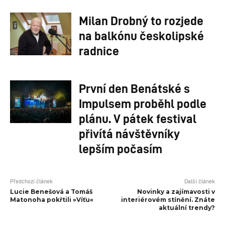
Milan Drobný to rozjede
na balkónu českolipské
radnice
První den Benátské s
Impulsem proběhl podle
plánu. V pátek festival
přivítá návštěvníky
lepším počasím
Předchozí článek
Další článek
Lucie Benešová a Tomáš
Novinky a zajímavosti v
Matonoha pokřtili »Víťu«
interiérovém stínění. Znáte
aktuální trendy?