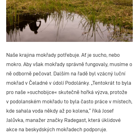
Naše krajina mokřady potřebuje. Ať je sucho, nebo
mokro. Aby však mokřady správně fungovaly, musíme o
ně odborně pečovat. Dalším na řadě byl vzácný luční
mokřad v Čeladné v údolí Podolánky. „Tentokrát to byla
pro naše »suchobijce« skutečně hořká výzva, protože
v podolanském mokřadu to byla často práce v místech,
kde sahala voda někdy až po kolena,“ říká Josef
Jalůvka, manažer značky Radegast, která úklidové
akce na beskydských mokřadech podporuje.