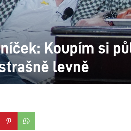
tníček: Koupím si pů
 strašně levně