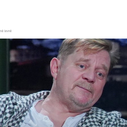
TEGY
TECH
FOOD
OTHER
šně levně