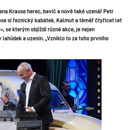
Jana Krause herec, bavič a nově také uzenář Petr
ese si řeznický kabátek. Kalmut a téměř čtyřicet let
, se kterým objíždí různé akce, je nejen
lahůdek a uzenin. „Vzniklo to za toho prvního