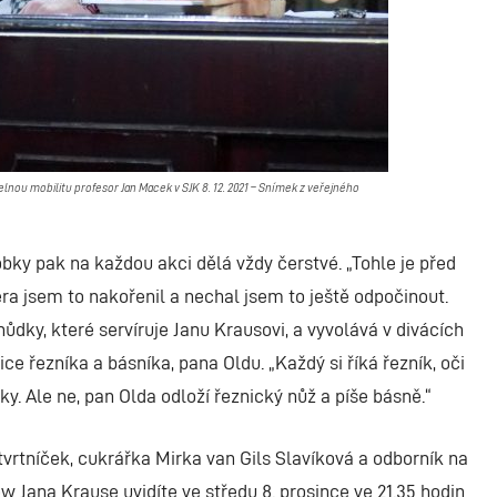
elnou mobilitu profesor Jan Macek v SJK 8. 12. 2021 – Snímek z veřejného
obky pak na každou akci dělá vždy čerstvé. „Tohle je před
ra jsem to nakořenil a nechal jsem to ještě odpočinout.
hůdky, které servíruje Janu Krausovi, a vyvolává v divácích
ce řezníka a básníka, pana Oldu. „Každý si říká řezník, oči
ky. Ale ne, pan Olda odloží řeznický nůž a píše básně.“
vrtníček, cukrářka Mirka van Gils Slavíková a odborník na
w Jana Krause uvidíte ve středu 8. prosince ve 21.35 hodin