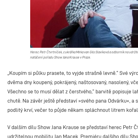
Herec Petr Čtvrtníček, cukrářka Mirka van Gils Slavíková a odborník na udržit
natáčení pořadu Show Jana Krause v Praze.
„Koupím si půlku prasete, to vyjde strašně levně.“ Své výr
dvěma dny koupený, pokrájený, naštosovaný, nasolený, vče
Všechno se to musí dělat z čerstvého,“ barvitě popisuje la
chutě. Na závěr ještě představí »svého pana Odvárku«, a si
podlitý krví, večer to půjde někam spláchnout litrem kořal
V dalším dílu Show Jana Krause se představí herec Petr Čt
udržitelnou mobilitu Jan Macek. Premiéru dalšího dílu Sho