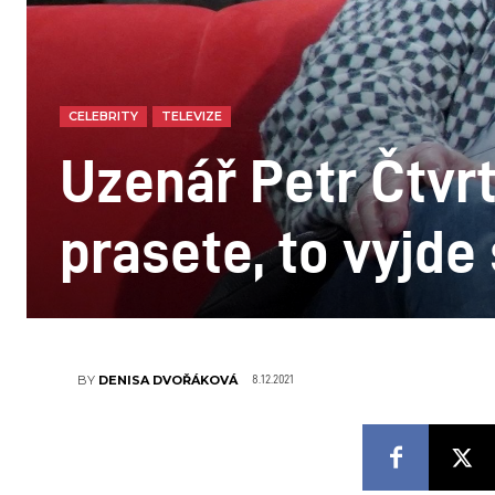
CELEBRITY
TELEVIZE
Uzenář Petr Čtvr
prasete, to vyjde
8.12.2021
BY
DENISA DVOŘÁKOVÁ