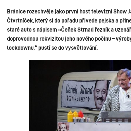
Bránice rozechvěje jako první host televizní Show 
Čtvrtníček, který si do pořadu přivede pejska a přin
staré auto s nápisem »Čeňek Strnad řezník a uzenář«
doprovodnou rekvizitou jeho nového počinu – výroby 
lockdownu,“ pustí se do vysvětlování.