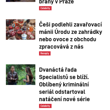
brány v Praze
Celebrity
Češi podlehli zavařovací
mánii Úrodu ze zahrádky
nebo ovoce z obchodu
zpracovává z nás
Recepty
Dvanáctá řada
Specialistů se blíží.
Oblíbený kriminální
seriál odstartoval
natáčení nové série
Celebrity