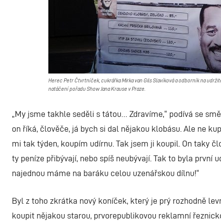
Herec Petr Čtvrtníček, cukrářka Mirka van Gils Slavíková a odborník na udržit
natáčení pořadu Show Jana Krause v Praze.
„My jsme takhle seděli s tátou… Zdravíme,“ podívá se směr
on říká, člověče, já bych si dal nějakou klobásu. Ale ne kup
mi tak týden, koupím udírnu. Tak jsem ji koupil. On taky č
ty peníze přibývají, nebo spíš neubývají. Tak to byla první 
najednou máme na baráku celou uzenářskou dílnu!“
Byl z toho zkrátka nový koníček, který je prý rozhodně levn
koupit nějakou starou, prvorepublikovou reklamní řeznicko