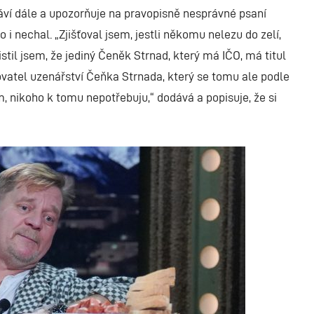
ráví dále a upozorňuje na pravopisně nesprávné psaní
i nechal. „Zjišťoval jsem, jestli někomu nelezu do zelí,
istil jsem, že jediný Čeněk Strnad, který má IČO, má titul
ozovatel uzenářství Čeňka Strnada, který se tomu ale podle
m, nikoho k tomu nepotřebuju,“ dodává a popisuje, že si