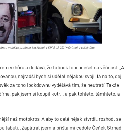
elnou mobilitu profesor Jan Macek v SJK 8. 12. 2021 – Snímek z veřejného
em vzhůru a dodává, že tatínek loni odešel na věčnost. „A
ovanou, nejradši bych si udělal nějakou svoji. Já na to, dej
lověk za toho lockdownu vydělává tím, že neutratí. Takže
udírna, pak jsem si koupil kutr… a pak tohleto, támhleto, a
ější než motokros. A aby to celé nějak stvrdil, rozhodl se
u tabuli. „Zapátral jsem a přišla mi cedule Čeňek Strnad