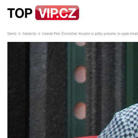
HOME
STRA
Domů
Celebrity
Uzenář Petr Čtvrtníček: Koupím si půlku prasete, to vyjde stra