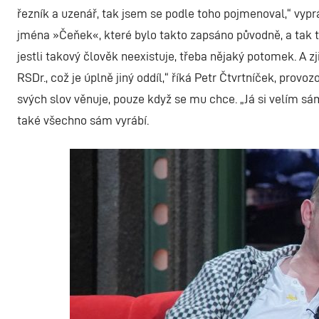
řezník a uzenář, tak jsem se podle toho pojmenoval,“ vyp
jména »Čeňek«, které bylo takto zapsáno původně, a tak to 
jestli takový člověk neexistuje, třeba nějaký potomek. A zj
RSDr., což je úplně jiný oddíl,“ říká Petr Čtvrtníček, prov
svých slov věnuje, pouze když se mu chce. „Já si velím sá
také všechno sám vyrábí.