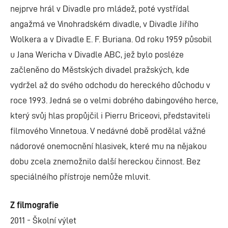
nejprve hrál v Divadle pro mládež, poté vystřídal
angažmá ve Vinohradském divadle, v Divadle Jiřího
Wolkera a v Divadle E. F. Buriana. Od roku 1959 působil
u Jana Wericha v Divadle ABC, jež bylo posléze
začleněno do Městských divadel pražských, kde
vydržel až do svého odchodu do hereckého důchodu v
roce 1993. Jedná se o velmi dobrého dabingového herce,
který svůj hlas propůjčil i Pierru Briceovi, představiteli
filmového Vinnetoua. V nedávné době prodělal vážné
nádorové onemocnění hlasivek, které mu na nějakou
dobu zcela znemožnilo další hereckou činnost. Bez
speciálnéího přístroje nemůže mluvit.
Z filmografie
2011 - Školní výlet