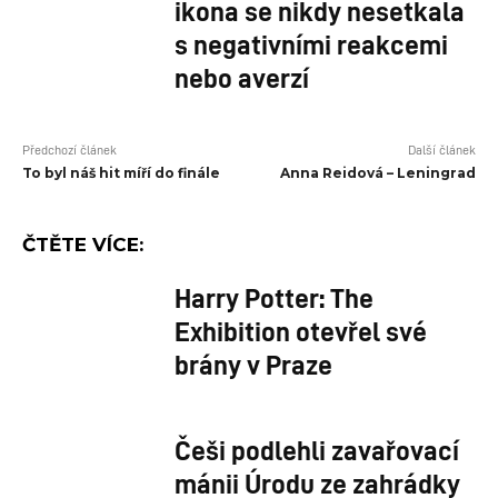
ikona se nikdy nesetkala
s negativními reakcemi
nebo averzí
Předchozí článek
Další článek
To byl náš hit míří do finále
Anna Reidová – Leningrad
ČTĚTE VÍCE:
Harry Potter: The
Exhibition otevřel své
brány v Praze
Češi podlehli zavařovací
mánii Úrodu ze zahrádky