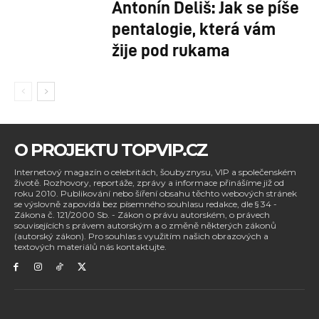
Antonín Deliš: Jak se píše
pentalogie, která vám
žije pod rukama
O PROJEKTU TOPVIP.CZ
Internetový magazín o celebritách, šoubyznysu, VIP a společenském
životě. Rozhovory, reportáže, zprávy a informace přinášíme již od
roku 2010. Publikování nebo šíření obsahu těchto webových stránek
se výslovně zapovídá bez písemného souhlasu redakce, dle § 34 -
Zákona č. 121/2000 Sb. - Zákon o právu autorském, o právech
souvisejících s právem autorským a o změně některých zákonů
(autorský zákon). Pro souhlas s využitím našich obrazových a
textových materiálů nás kontaktujte.