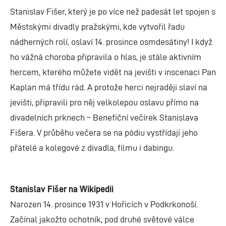
Stanislav Fišer, který je po více než padesát let spojen s
Městskými divadly pražskými, kde vytvořil řadu
nádherných rolí, oslaví 14. prosince osmdesátiny! I když
ho vážná choroba připravila o hlas, je stále aktivním
hercem, kterého můžete vidět na jevišti v inscenaci Pan
Kaplan má třídu rád. A protože herci nejraději slaví na
jevišti, připravili pro něj velkolepou oslavu přímo na
divadelních prknech – Benefiční večírek Stanislava
Fišera. V průběhu večera se na pódiu vystřídají jeho
přátelé a kolegové z divadla, filmu i dabingu.
Stanislav Fišer na Wikipedii
Narozen 14. prosince 1931 v Hořicích v Podkrkonoší.
Začínal jakožto ochotník, pod druhé světové válce