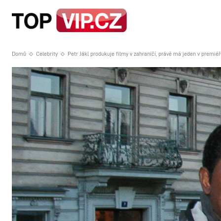
HOME
STRA
Domů
Celebrity
Petr Jákl produkuje filmy v zahraničí, právě má jeden v premié