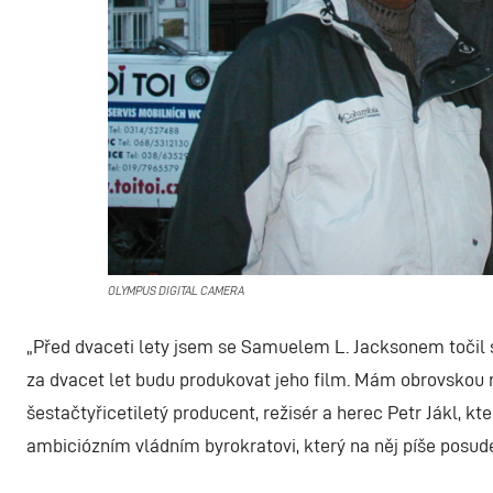
OLYMPUS DIGITAL CAMERA
„
Před dvaceti lety jsem se Samuelem L. Jacksonem točil 
za dvacet let budu produkovat jeho film. Mám obrovskou r
šestačtyřicetiletý producent, režisér a herec Petr Jákl, 
ambiciózním vládním byrokratovi, který na něj píše posude