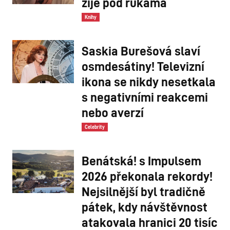
žije pod rukama
Knihy
Saskia Burešová slaví
osmdesátiny! Televizní
ikona se nikdy nesetkala
s negativními reakcemi
nebo averzí
Celebrity
Benátská! s Impulsem
2026 překonala rekordy!
Nejsilnější byl tradičně
pátek, kdy návštěvnost
atakovala hranici 20 tisíc