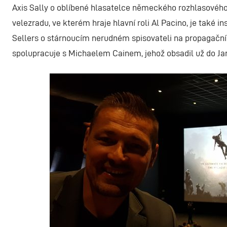
Axis Sally o oblíbené hlasatelce německého rozhlasového 
velezradu, ve kterém hraje hlavní roli Al Pacino, je také 
Sellers o stárnoucím nerudném spisovateli na propagační 
spolupracuje s Michaelem Cainem, jehož obsadil už do Jan