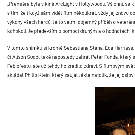
„
Premiéra byla v kině ArcLight v Hollywoodu. Všichni, se kt
s tím, že i když sám viděl film několikrát, vždy jej znov
výkony všech herců. Je to velmi dojemný příběh o veteráne
kohokoli. Je především o pomoci druhým a o hodnotách, kte
V tomto snímku si kromě Sebastiana Stana, Eda Harriase,
či Alison Sudol také naposledy zahrál Peter Fonda, který 
Febiofestu, ale už tehdy ho zradilo zdraví. S filmovým sv
skládal Philip Klein, který zaujal Jákla natolik, že jej osl