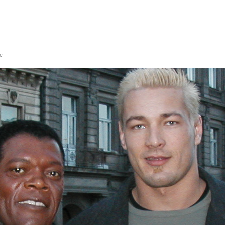
TEGY
TECH
FOOD
OTHER
ře