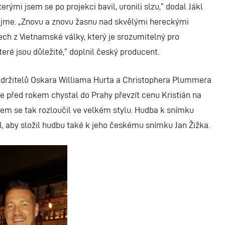
erými jsem se po projekci bavil, uronili slzu,“ dodal Jákl
u dojme. „Znovu a znovu žasnu nad skvělými hereckými
ch z Vietnamské války, který je srozumitelný pro
ré jsou důležité,“ doplnil český producent.
 držitelů Oskara Williama Hurta a Christophera Plummera
se před rokem chystal do Prahy převzít cenu Kristián na
ětem se tak rozloučil ve velkém stylu. Hudba k snímku
ovil, aby složil hudbu také k jeho českému snímku Jan Žižka.