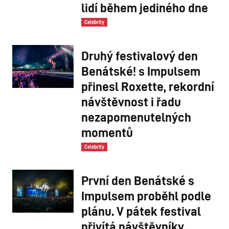
lidí během jediného dne
Celebrity
Druhý festivalový den
Benátské! s Impulsem
přinesl Roxette, rekordní
návštěvnost i řadu
nezapomenutelných
momentů
Celebrity
První den Benátské s
Impulsem proběhl podle
plánu. V pátek festival
přivítá návštěvníky