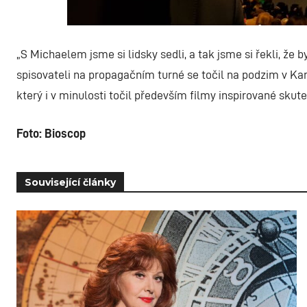
„
S Michaelem jsme si lidsky sedli, a tak jsme si řekli, že
spisovateli na propagačním turné se točil na podzim v Ka
který i v minulosti točil především filmy inspirované skut
Foto: Bioscop
Související články