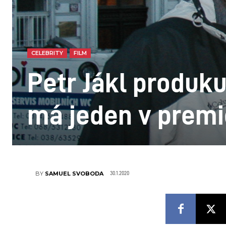
CELEBRITY
FILM
Petr Jákl produku
má jeden v premi
30.1.2020
BY
SAMUEL SVOBODA