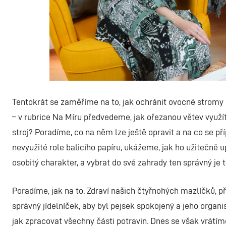
Tentokrát se zaměříme na to, jak ochránit ovocné stromy
– v rubrice Na Míru předvedeme, jak ořezanou větev využít 
stroj? Poradíme, co na něm lze ještě opravit a na co se p
nevyužité role balicího papíru, ukážeme, jak ho užitečně u
osobitý charakter, a vybrat do své zahrady ten správný je 
Poradíme, jak na to. Zdraví našich čtyřnohých mazlíčků, p
správný jídelníček, aby byl pejsek spokojený a jeho organ
jak zpracovat všechny části potravin. Dnes se však vrát