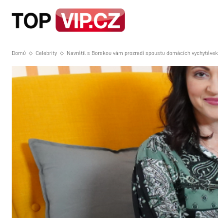
HOME
STRA
Domů
Celebrity
Navrátil s Borskou vám prozradí spoustu domácích vychytávek