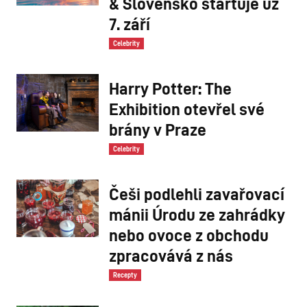
& Slovensko startuje už
7. září
Celebrity
Harry Potter: The
Exhibition otevřel své
brány v Praze
Celebrity
Češi podlehli zavařovací
mánii Úrodu ze zahrádky
nebo ovoce z obchodu
zpracovává z nás
Recepty