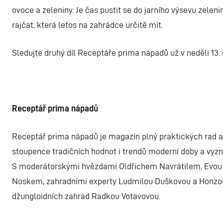
ovoce a zeleniny. Je čas pustit se do jarního výsevu zelen
rajčat, která letos na zahrádce určitě mít.
Sledujte druhý díl Receptáře prima nápadů už v neděli 13. 
Receptář prima nápadů
Receptář prima nápadů je magazín plný praktických rad a 
stoupence tradičních hodnot i trendů moderní doby a vyz
S moderátorskými hvězdami Oldřichem Navrátilem, Evou 
Noskem, zahradními experty Ludmilou Duškovou a Honzou 
džungloidních zahrad Radkou Votavovou.