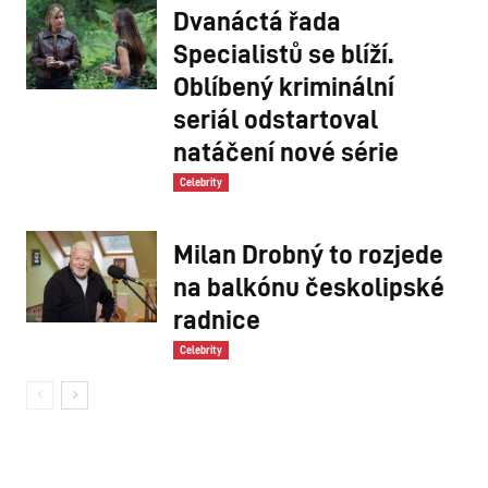
Dvanáctá řada
Specialistů se blíží.
Oblíbený kriminální
seriál odstartoval
natáčení nové série
Celebrity
Milan Drobný to rozjede
na balkónu českolipské
radnice
Celebrity