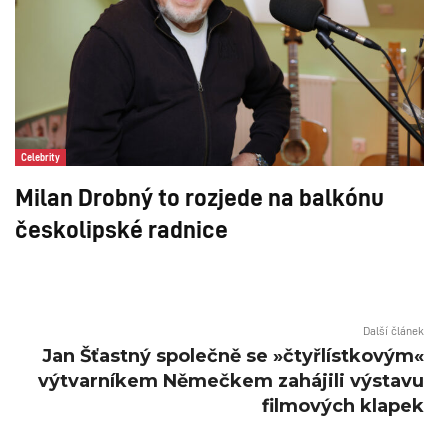
Celebrity
Milan Drobný to rozjede na balkónu
českolipské radnice
Další článek
Jan Šťastný společně se »čtyřlístkovým«
výtvarníkem Němečkem zahájili výstavu
filmových klapek