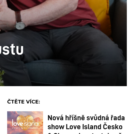
ustu
ČTĚTE VÍCE:
Nová hříšně svůdná řada
show Love Island Česko