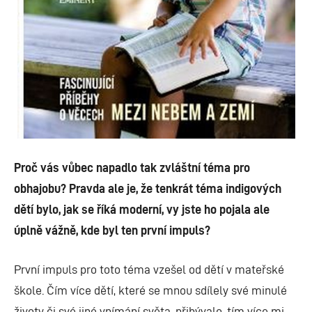
Proč vás vůbec napadlo tak zvláštní téma pro
obhajobu? Pravda ale je, že tenkrát téma indigových
dětí bylo, jak se říká moderní, vy jste ho pojala ale
úplně vážně, kde byl ten první impuls?
První impuls pro toto téma vzešel od dětí v mateřské
škole. Čím více dětí, které se mnou sdílely své minulé
životy či své jiné vnímání světa, přibývalo, tím více mi