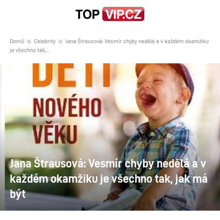
Domů
Celebrity
Jana Štrausová: Vesmír chyby nedělá a v každém okamžiku
je všechno tak,...
Jana Štrausová: Vesmír chyby nedělá a v
každém okamžiku je všechno tak, jak má
být