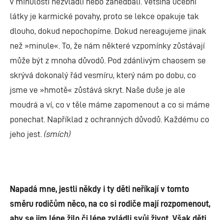
v minulosti nezvládli nebo zanedbali. Většina učební
látky je karmické povahy, proto se lekce opakuje tak
dlouho, dokud nepochopíme. Dokud nereagujeme jinak
než »minule«. To, že nám některé vzpomínky zůstávají
může být z mnoha důvodů. Pod zdánlivým chaosem se
skrývá dokonalý řád vesmíru, který nám po dobu, co
jsme ve »hmotě« zůstává skryt. Naše duše je ale
moudrá a ví, co v těle máme zapomenout a co si máme
ponechat. Například z ochranných důvodů. Každému co
jeho jest.
(smích)
Napadá mne, jestli někdy i ty děti neříkají v tomto
směru rodičům něco, na co si rodiče mají rozpomenout,
aby se jim lépe žilo či lépe zvládli svůj život. Však děti