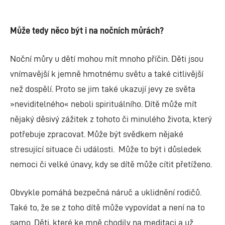
Může tedy něco být i na nočních můrách?
Noční můry u dětí mohou mít mnoho příčin. Děti jsou
vnímavější k jemně hmotnému světu a také citlivější
než dospělí. Proto se jim také ukazují jevy ze světa
»neviditelného« neboli spirituálního. Dítě může mít
nějaký děsivý zážitek z tohoto či minulého života, který
potřebuje zpracovat. Může být svědkem nějaké
stresující situace či události. Může to být i důsledek
nemoci či velké únavy, kdy se dítě může cítit přetíženo.
Obvykle pomáhá bezpečná náruč a uklidnění rodičů.
Také to, že se z toho dítě může vypovídat a není na to
samo. Děti, které ke mně chodily na meditaci a už