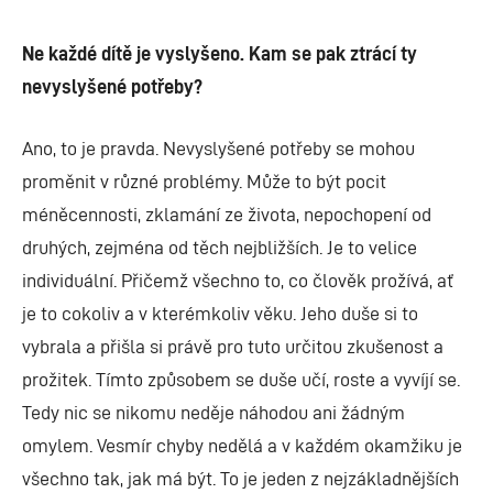
Ne každé dítě je vyslyšeno. Kam se pak ztrácí ty
nevyslyšené potřeby?
Ano, to je pravda. Nevyslyšené potřeby se mohou
proměnit v různé problémy. Může to být pocit
méněcennosti, zklamání ze života, nepochopení od
druhých, zejména od těch nejbližších. Je to velice
individuální. Přičemž všechno to, co člověk prožívá, ať
je to cokoliv a v kterémkoliv věku. Jeho duše si to
vybrala a přišla si právě pro tuto určitou zkušenost a
prožitek. Tímto způsobem se duše učí, roste a vyvíjí se.
Tedy nic se nikomu neděje náhodou ani žádným
omylem. Vesmír chyby nedělá a v každém okamžiku je
všechno tak, jak má být. To je jeden z nejzákladnějších