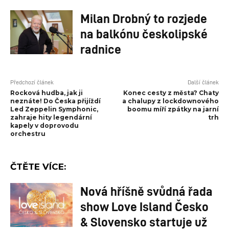
Milan Drobný to rozjede
na balkónu českolipské
radnice
Předchozí článek
Další článek
Rocková hudba, jak ji
Konec cesty z města? Chaty
neznáte! Do Česka přijíždí
a chalupy z lockdownového
Led Zeppelin Symphonic,
boomu míří zpátky na jarní
zahraje hity legendární
trh
kapely v doprovodu
orchestru
ČTĚTE VÍCE:
Nová hříšně svůdná řada
show Love Island Česko
& Slovensko startuje už