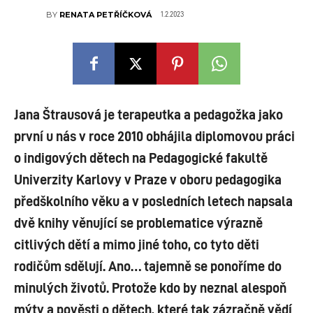
1.2.2023
BY
RENATA PETŘÍČKOVÁ
Jana Štrausová je terapeutka a pedagožka jako
první u nás v roce 2010 obhájila diplomovou práci
o indigových dětech na Pedagogické fakultě
Univerzity Karlovy v Praze v oboru pedagogika
předškolního věku a v posledních letech napsala
dvě knihy věnující se problematice výrazně
citlivých dětí a mimo jiné toho, co tyto děti
rodičům sdělují. Ano… tajemně se ponoříme do
minulých životů. Protože kdo by neznal alespoň
mýty a pověsti o dětech, které tak zázračně vědí