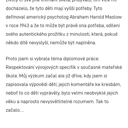
docházelo, že tyto děti mají vyšší potřeby. Tyto
definoval americký psycholog Abraham Harold Maslow
v roce 1943 a že to může být právě ona potřeba, sdílení
svého autentického prožitku z minulosti, která, pokud
někdo dítě nevyslyší, nemůže být naplněna.
Proto jsem si vybrala téma diplomové práce:
Respektování vývojových specifik v současné mateřské
škole. Můj výzkum začal ale již dříve, kdy jsem si
zapisovala výpovědi dětí, jejich komentáře ke kresbám,
neboť to co děti vyprávěly, bylo velmi neobvyklé jejich
věku a naprosto nevysvětlitelné rozumem. Tak to
začalo….