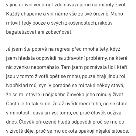
v jiné úrovni vědomí. I zde navazujeme na minulý život.
Každý chápeme a vnímáme vše ze své úrovně. Mohu
mluvit tedy pouze o svých zkušenostech, nikoliv
bagatelizovat ani zobecňovat.
Já jsem šla poprvé na regresi před mnoha lety, když
jsem hledala odpovědi na zdravotní problémy, na které
nic zvenku nepomáhalo. Tam jsem poznávala lidi, kteří
jsou v tomto životě opět se mnou, pouze hrají jinou roli.
Například můj syn. V poradně se mi také někdy stává,
že se mi otevře u nějakého člověka jeho minulý život.
Často je to tak silné, že až uvědomění toho, co se stalo
v minulosti, dává smysl tomu, co proč člověk odžívá
dnes. Člověk přirozeně hledá odpovědi proč se mu co
v životě děje, proč se mu dokola opakují nějaké situace,