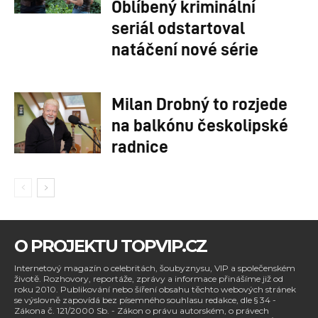
Oblíbený kriminální
seriál odstartoval
natáčení nové série
Milan Drobný to rozjede
na balkónu českolipské
radnice
O PROJEKTU TOPVIP.CZ
Internetový magazín o celebritách, šoubyznysu, VIP a společenském
životě. Rozhovory, reportáže, zprávy a informace přinášíme již od
roku 2010. Publikování nebo šíření obsahu těchto webových stránek
se výslovně zapovídá bez písemného souhlasu redakce, dle § 34 -
Zákona č. 121/2000 Sb. - Zákon o právu autorském, o právech