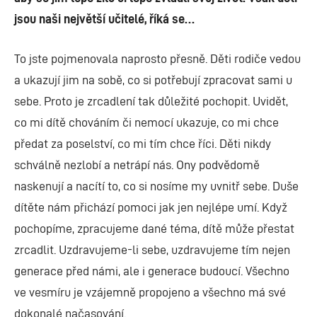
jsou naši největší učitelé, říká se…
To jste pojmenovala naprosto přesně. Děti rodiče vedou
a ukazují jim na sobě, co si potřebují zpracovat sami u
sebe. Proto je zrcadlení tak důležité pochopit. Uvidět,
co mi dítě chováním či nemocí ukazuje, co mi chce
předat za poselství, co mi tím chce říci. Děti nikdy
schválně nezlobí a netrápí nás. Ony podvědomě
naskenují a nacítí to, co si nosíme my uvnitř sebe. Duše
dítěte nám přichází pomoci jak jen nejlépe umí. Když
pochopíme, zpracujeme dané téma, dítě může přestat
zrcadlit. Uzdravujeme-li sebe, uzdravujeme tím nejen
generace před námi, ale i generace budoucí. Všechno
ve vesmíru je vzájemně propojeno a všechno má své
dokonalé načasování.