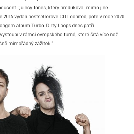
roducent Quincy Jones, který produkoval mimo jiné
e 2014 vydali bestsellerové CD Loopifed, poté v roce 2020
Wongem album Turbo. Dirty Loops dnes patří
ystoupí v rámci evropského turné, které čítá více než
ečně mimořádný zážitek.“