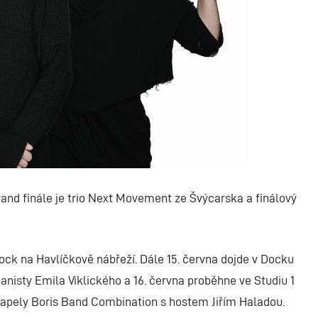
rand finále je trio Next Movement ze Švýcarska a finálový
ock na Havlíčkově nábřeží. Dále 15. června dojde v Docku
ianisty Emila Viklického a 16. června proběhne ve Studiu 1
kapely Boris Band Combination s hostem Jiřím Haladou.