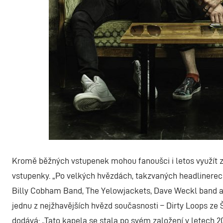
Kromě běžných vstupenek mohou fanoušci i letos využít zv
vstupenky. „Po velkých hvězdách, takzvaných headlinerech 
Billy Cobham Band, The Yelowjackets, Dave Weckl band a 
jednu z nejžhavějších hvězd současnosti – Dirty Loops ze 
dodává: „Tato kapela se stala po svém založení v letec