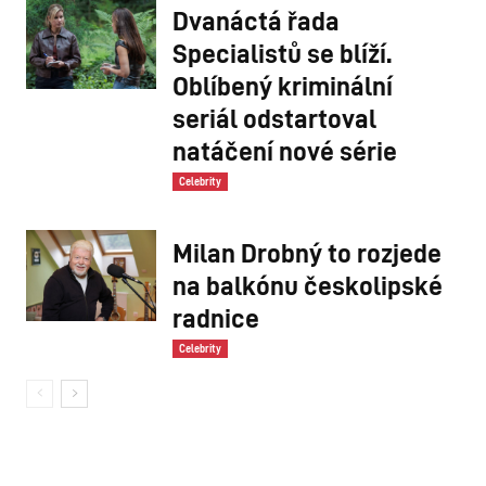
Dvanáctá řada
Specialistů se blíží.
Oblíbený kriminální
seriál odstartoval
natáčení nové série
Celebrity
Milan Drobný to rozjede
na balkónu českolipské
radnice
Celebrity