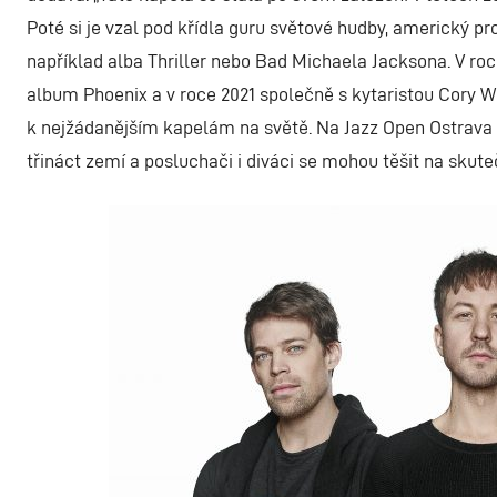
Poté si je vzal pod křídla guru světové hudby, americký p
například alba Thriller nebo Bad Michaela Jacksona. V roc
album Phoenix a v roce 2021 společně s kytaristou Cory 
k nejžádanějším kapelám na světě. Na Jazz Open Ostrava v
třináct zemí a posluchači i diváci se mohou těšit na skut