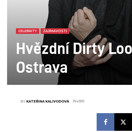
CELEBRITY
ZAJÍMAVOSTI
Hvězdní Dirty Lo
Ostrava
25.4.2023
BY
KATEŘINA KALIVODOVÁ