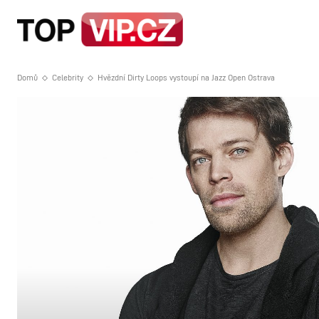
HOME
STRA
Domů
Celebrity
Hvězdní Dirty Loops vystoupí na Jazz Open Ostrava