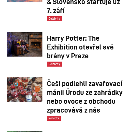
& Slovensko startuje už
7. září
Celebrity
Harry Potter: The
Exhibition otevřel své
brány v Praze
Celebrity
Češi podlehli zavařovací
mánii Úrodu ze zahrádky
nebo ovoce z obchodu
zpracovává z nás
Recepty