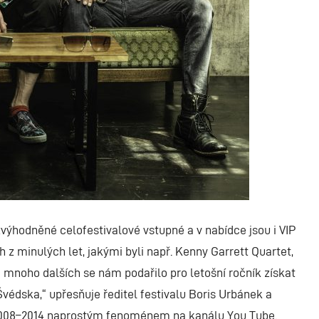
ýhodněné celofestivalové vstupné a v nabídce jsou i VIP
z minulých let, jakými byli např. Kenny Garrett Quartet,
mnoho dalších se nám podařilo pro letošní ročník získat
Švédska,“ upřesňuje ředitel festivalu Boris Urbánek a
h 2008–2014 naprostým fenoménem na kanálu You Tube.