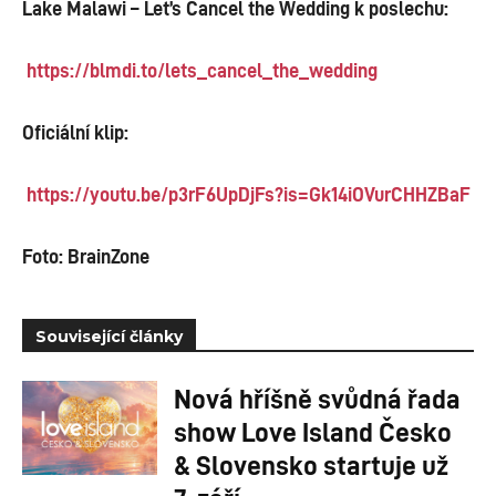
Lake Malawi – Let’s Cancel the Wedding k poslechu:
https://blmdi.to/lets_cancel_the_wedding
Oficiální klip:
https://youtu.be/p3rF6UpDjFs?is=Gk14iOVurCHHZBaF
Foto: BrainZone
Související články
Nová hříšně svůdná řada
show Love Island Česko
& Slovensko startuje už