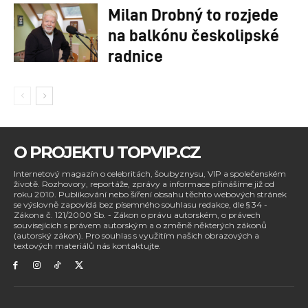
Milan Drobný to rozjede
na balkónu českolipské
radnice
O PROJEKTU TOPVIP.CZ
Internetový magazín o celebritách, šoubyznysu, VIP a společenském
životě. Rozhovory, reportáže, zprávy a informace přinášíme již od
roku 2010. Publikování nebo šíření obsahu těchto webových stránek
se výslovně zapovídá bez písemného souhlasu redakce, dle § 34 -
Zákona č. 121/2000 Sb. - Zákon o právu autorském, o právech
souvisejících s právem autorským a o změně některých zákonů
(autorský zákon). Pro souhlas s využitím našich obrazových a
textových materiálů nás kontaktujte.