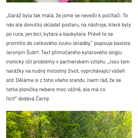
„Garáž byla tak malá, že jsme se nevešli k počítači. To
nás ale donutilo skládat postaru, na nástroje, které byly
po ruce, jen bicí, kytara a baskytara. Právě to se
promítlo do celkového zvuku skladby,“ popisuje basista
Jeroným Šubrt. Text přímočarého kytarového singlu
ironicky líčí problémy v partnerském vztahu. „Jsou tam
narážky na nudný milostný život, vyprchávající vášeň
atd. Děláme si z toho všeho srandu. Jsem rád, že se
tahle písnička nebere moc vážně, ale má co
říct!“ dodává Černý.