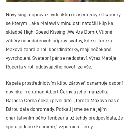
Nový singl doprovází videoklip režiséra Ruye Okamury,
se kterým Lake Malawi v minulosti natočili klip ke
skladbě High-Speed Kissing (We Are Domi). Vtipné
záběry nepodařených příprav svatby, kde si Tereza
Maxová zahrála roli koordinátorky, mají nečekané
vyvrcholení. Svatební pár se nedostaví. Výraz Matěje
Ruperta v roli oddávajícího hovoří za vše.
Kapela prostřednictvím klipu zároveň oznamuje osobní
novinku: frontman Albert Černý a jeho manželka
Barbora Černá čekají první dítě. „Tereza Maxová nás s
Bárou dala dohromady. Potkali jsme se na jejím
charitativním běhu Teribear a už tehdy předpovídala, že
spolu jednou skončíme,“ vzpomíná Černý.