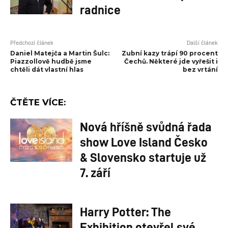
radnice
Předchozí článek
Další článek
Daniel Matejča a Martin Šulc:
Zubní kazy trápí 90 procent
Piazzollově hudbě jsme
Čechů. Některé jde vyřešit i
chtěli dát vlastní hlas
bez vrtání
ČTĚTE VÍCE:
Nová hříšně svůdná řada
show Love Island Česko
& Slovensko startuje už
7. září
Harry Potter: The
Exhibition otevřel své