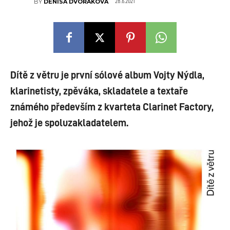
28.6.2021
BY
DENISA DVOŘÁKOVÁ
Dítě z větru je první sólové album Vojty Nýdla,
klarinetisty, zpěváka, skladatele a textaře
známého především z kvarteta Clarinet Factory,
jehož je spoluzakladatelem.