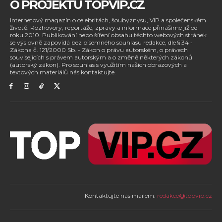
O PROJEKTU TOPVIP.CZ
Internetový magazín o celebritách, šoubyznysu, VIP a společenském
životě. Rozhovory, reportáže, zprávy a informace přinášíme již od
roku 2010. Publikování nebo šíření obsahu těchto webových stránek
se výslovně zapovídá bez písemného souhlasu redakce, dle § 34 -
Zákona č. 121/2000 Sb. - Zákon o právu autorském, o právech
souvisejících s právem autorským a o změně některých zákonů
(autorský zákon). Pro souhlas s využitím našich obrazových a
textových materiálů nás kontaktujte.
Kontaktujte nás mailem:
redakce@topvip.cz