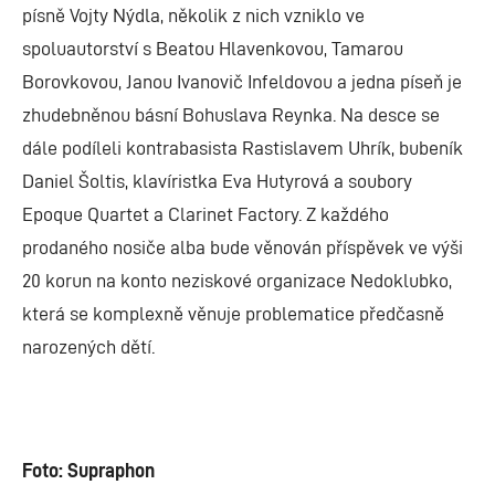
písně Vojty Nýdla, několik z nich vzniklo ve
spoluautorství s Beatou Hlavenkovou, Tamarou
Borovkovou, Janou Ivanovič Infeldovou a jedna píseň je
zhudebněnou básní Bohuslava Reynka. Na desce se
dále podíleli kontrabasista Rastislavem Uhrík, bubeník
Daniel Šoltis, klavíristka Eva Hutyrová a soubory
Epoque Quartet a Clarinet Factory. Z každého
prodaného nosiče alba bude věnován příspěvek ve výši
20 korun na konto neziskové organizace Nedoklubko,
která se komplexně věnuje problematice předčasně
narozených dětí.
Foto: Supraphon