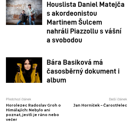
Houslista Daniel Matejča
s akordeonistou
Martinem Šulcem
nahráli Piazzollu s vášní
a svobodou
Bára Basiková má
časosběrný dokument i
album
Předchozí článek
Další článek
Horolezec Radoslav Groh o
Jan Horníček – Čarostřelec
Himálajích: Nebylo ani
poznat, jestli je ráno nebo
večer