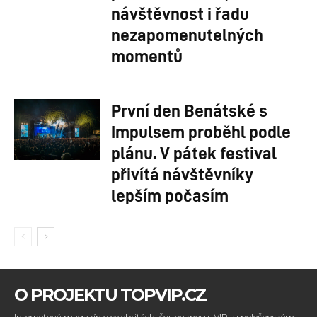
návštěvnost i řadu
nezapomenutelných
momentů
První den Benátské s
Impulsem proběhl podle
plánu. V pátek festival
přivítá návštěvníky
lepším počasím
O PROJEKTU TOPVIP.CZ
Internetový magazín o celebritách, šoubyznysu, VIP a společenském