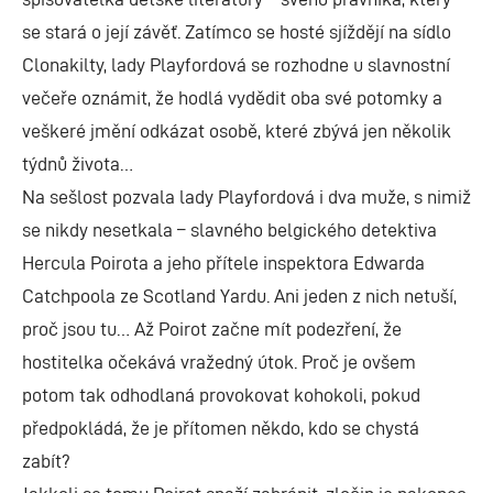
se stará o její závěť. Zatímco se hosté sjíždějí na sídlo
Clonakilty, lady Playfordová se rozhodne u slavnostní
večeře oznámit, že hodlá vydědit oba své potomky a
veškeré jmění odkázat osobě, které zbývá jen několik
týdnů života…
Na sešlost pozvala lady Playfordová i dva muže, s nimiž
se nikdy nesetkala – slavného belgického detektiva
Hercula Poirota a jeho přítele inspektora Edwarda
Catchpoola ze Scotland Yardu. Ani jeden z nich netuší,
proč jsou tu… Až Poirot začne mít podezření, že
hostitelka očekává vražedný útok. Proč je ovšem
potom tak odhodlaná provokovat kohokoli, pokud
předpokládá, že je přítomen někdo, kdo se chystá
zabít?