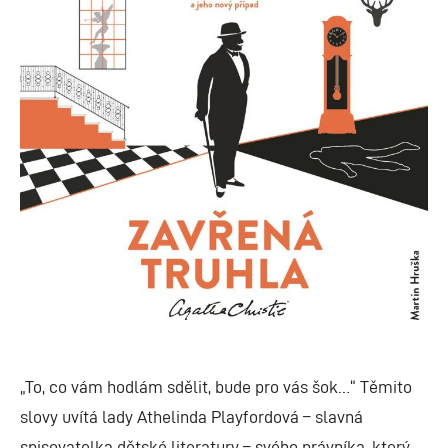
„To, co vám hodlám sdělit, bude pro vás šok…“ Těmito
slovy uvítá lady Athelinda Playfordová – slavná
spisovatelka dětské literatury – svého právníka, který