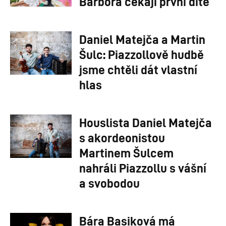
Barbora čekají první dítě
Daniel Matejča a Martin
Šulc: Piazzollově hudbě
jsme chtěli dát vlastní
hlas
Houslista Daniel Matejča
s akordeonistou
Martinem Šulcem
nahráli Piazzollu s vášní
a svobodou
Bára Basiková má