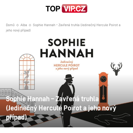
Domů
Alba
Sophie Hannah – Zavřená truhla (Jedinečný Hercule Poirot a
jeho nový případ)
Sophie Hannah – Zavřená truhla
(Jedinečný Hercule Poirot a jeho nový
případ)