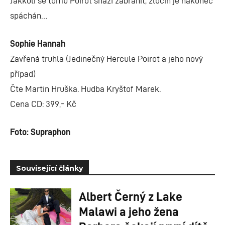
Jakkoli se tomu Poirot snaží zabránit, zločin je nakonec
spáchán…
Sophie Hannah
Zavřená truhla (Jedinečný Hercule Poirot a jeho nový
případ)
Čte Martin Hruška. Hudba Kryštof Marek.
Cena CD: 399,- Kč
Foto: Supraphon
Související články
Albert Černý z Lake
Malawi a jeho žena