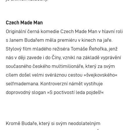
Czech Made Man
Originální černá komedie Czech Made Man v hlavní roli
s Janem Budařem měla premiéru v kinech na jaře.
Stylový film mladého režiséra Tomáše Řehořka, jenž
nás v ději zavede i do Číny, vznikl na základě vyprávění
současného českého multimilionáře, který za svým
cílem došel velmi svéráznou cestou »švejkovského«
selfmademana. Kontroverzní námět vystihuje
doprovodný slogan »S poctivostí leda pojdeš!«
Kromě Budaře, který si svým neodolatelným