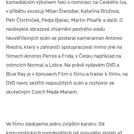
komediálním výkonem řekl o nominaci na Českého lva,
v příběhu excelují Milan Šteindler, Kateřina Brožová,
Petr Čtvrtníček, Pedja Bjelac, Martin Písařík a další. O
neobvyklé obrazové ztvárnění pestrého sledu
neuvěřitelných scén se postaral kameraman Antonio
Riestra, který v zahraničí spolupracoval mimo jiné na
filmech Amores Perros a Frida, v Česku například na
snímcích Normal a Lidice. Na právě vydavém DVD a
Blue Ray je v bonusech Film o filmu a trailer k filmu, na
DVD navíc sestřih nepoužitých scén a rozhovor se
skutečným Czech Made Manem.
Ve filmu sledujeme jednu zvláštní kariéru. Od
komunistických osmdesátých let minulého století až