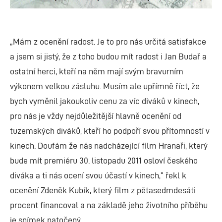
„Mám z ocenění radost. Je to pro nás určitá satisfakce
a jsem si jistý, že z toho budou mít radost i Jan Budař a
ostatní herci, kteří na něm mají svým bravurním
výkonem velkou zásluhu. Musím ale upřímně říct, že
bych vyměnil jakoukoliv cenu za víc diváků v kinech,
pro nás je vždy nejdůležitější hlavně ocenění od
tuzemských diváků, kteří ho podpoří svou přítomností v
kinech. Doufám že nás nadcházející film Hranaři, který
bude mít premiéru 30. listopadu 2011 osloví českého
diváka a ti nás ocení svou účastí v kinech,“ řekl k
ocenění Zdeněk Kubík, který film z pětasedmdesáti
procent financoval a na základě jeho životního příběhu
je snímek natočený.