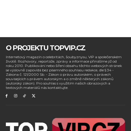
O PROJEKTU TOPVIP.CZ
Internetový magazín o celebritách, šoubyznysu, VIP a společenském
životě. Rozhovory, reportáže, zprávy a informace přinášíme již od
roku 2010. Publikování nebo šíření obsahu těchto webových stránek
se výslovně zapovídá bez písemného souhlasu redakce, dle § 34 -
Zákona č. 121/2000 Sb. - Zákon o právu autorském, o právech
souvisejících s právem autorským a o změně některých zákonů
(autorský zákon). Pro souhlas s využitím našich obrazových a
textových materiálů nás kontaktujte.