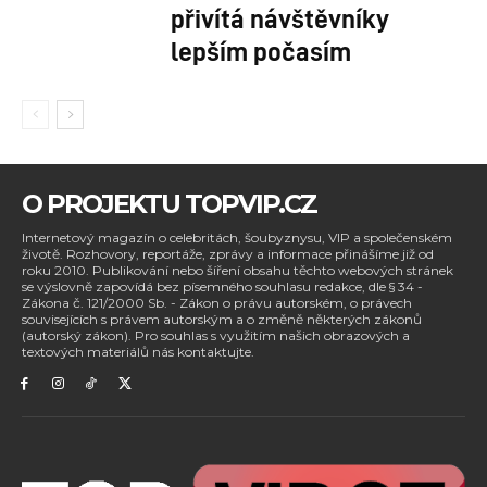
přivítá návštěvníky
lepším počasím
O PROJEKTU TOPVIP.CZ
Internetový magazín o celebritách, šoubyznysu, VIP a společenském
životě. Rozhovory, reportáže, zprávy a informace přinášíme již od
roku 2010. Publikování nebo šíření obsahu těchto webových stránek
se výslovně zapovídá bez písemného souhlasu redakce, dle § 34 -
Zákona č. 121/2000 Sb. - Zákon o právu autorském, o právech
souvisejících s právem autorským a o změně některých zákonů
(autorský zákon). Pro souhlas s využitím našich obrazových a
textových materiálů nás kontaktujte.