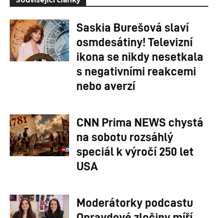
Související články
Saskia Burešová slaví
osmdesátiny! Televizní
ikona se nikdy nesetkala
s negativními reakcemi
nebo averzí
CNN Prima NEWS chystá
na sobotu rozsáhlý
speciál k výročí 250 let
USA
Moderátorky podcastu
Opravdové zločiny míří