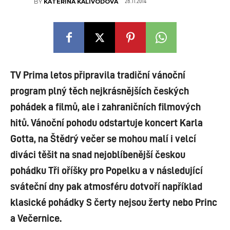
28.11.2014
BY
KATEŘINA KALIVODOVÁ
TV Prima letos připravila tradiční vánoční
program plný těch nejkrásnějších českých
pohádek a filmů, ale i zahraničních filmových
hitů. Vánoční pohodu odstartuje koncert Karla
Gotta, na Štědrý večer se mohou malí i velcí
diváci těšit na snad nejoblíbenější českou
pohádku Tři oříšky pro Popelku a v následující
sváteční dny pak atmosféru dotvoří například
klasické pohádky S čerty nejsou žerty nebo Princ
a Večernice.