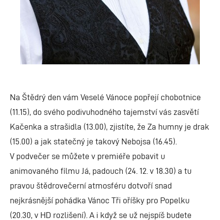
Na Štědrý den vám Veselé Vánoce popřejí chobotnice
(11.15), do svého podivuhodného tajemství vás zasvětí
Kačenka a strašidla (13.00), zjistíte, že Za humny je drak
(15.00) a jak statečný je takový Nebojsa (16.45).
V podvečer se můžete v premiéře pobavit u
animovaného filmu Já, padouch (24. 12. v 18.30) a tu
pravou štědrovečerní atmosféru dotvoří snad
nejkrásnější pohádka Vánoc Tři oříšky pro Popelku
(20.30, v HD rozlišení). A i když se už nejspíš budete