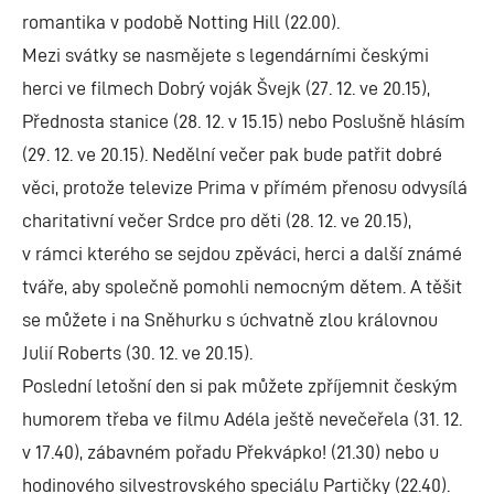
romantika v podobě Notting Hill (22.00).
Mezi svátky se nasmějete s legendárními českými
herci ve filmech Dobrý voják Švejk (27. 12. ve 20.15),
Přednosta stanice (28. 12. v 15.15) nebo Poslušně hlásím
(29. 12. ve 20.15). Nedělní večer pak bude patřit dobré
věci, protože televize Prima v přímém přenosu odvysílá
charitativní večer Srdce pro děti (28. 12. ve 20.15),
v rámci kterého se sejdou zpěváci, herci a další známé
tváře, aby společně pomohli nemocným dětem. A těšit
se můžete i na Sněhurku s úchvatně zlou královnou
Julií Roberts (30. 12. ve 20.15).
Poslední letošní den si pak můžete zpříjemnit českým
humorem třeba ve filmu Adéla ještě nevečeřela (31. 12.
v 17.40), zábavném pořadu Překvápko! (21.30) nebo u
hodinového silvestrovského speciálu Partičky (22.40).