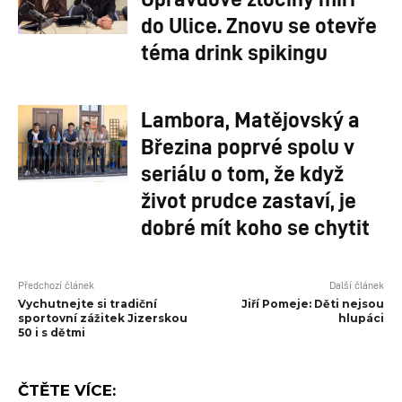
do Ulice. Znovu se otevře
téma drink spikingu
Lambora, Matějovský a
Březina poprvé spolu v
seriálu o tom, že když
život prudce zastaví, je
dobré mít koho se chytit
Předchozí článek
Další článek
Vychutnejte si tradiční
Jiří Pomeje: Děti nejsou
sportovní zážitek Jizerskou
hlupáci
50 i s dětmi
ČTĚTE VÍCE: