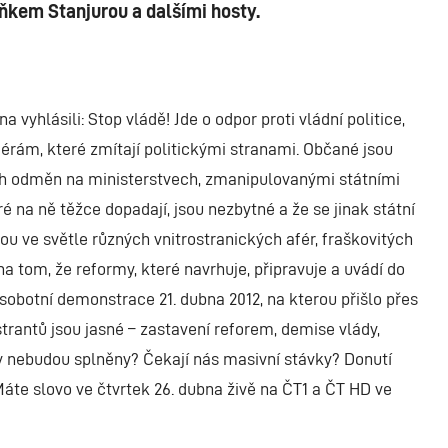
kem Stanjurou a dalšími hosty.
 vyhlásili: Stop vládě! Jde o odpor proti vládní politice,
férám, které zmítají politickými stranami. Občané jsou
ch odměn na ministerstvech, zmanipulovanými státními
ré na ně těžce dopadají, jsou nezbytné a že se jinak státní
nou ve světle různých vnitrostranických afér, fraškovitých
a tom, že reformy, které navrhuje, připravuje a uvádí do
sobotní demonstrace 21. dubna 2012, na kterou přišlo přes
trantů jsou jasné – zastavení reforem, demise vlády,
y nebudou splněny? Čekají nás masivní stávky? Donutí
Máte slovo ve čtvrtek 26. dubna živě na ČT1 a ČT HD ve