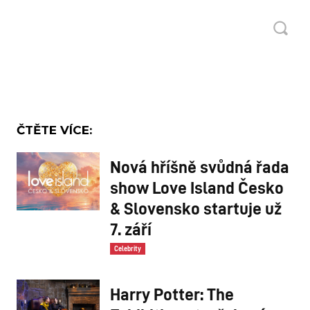
rty a
ČTĚTE VÍCE:
Nová hříšně svůdná řada
show Love Island Česko
& Slovensko startuje už
7. září
Celebrity
Harry Potter: The