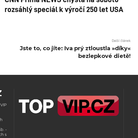
rozsáhlý speciál k výročí 250 let USA
Další článek
Jste to, co jíte: Iva prý ztloustla »díky«
bezlepkové dietě!
Z
 VIP
ch
b. -
ch s