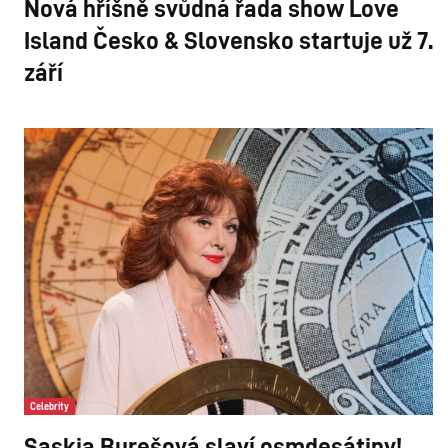
Nová hříšně svůdná řada show Love
Island Česko & Slovensko startuje už 7.
září
Celebrity
Saskia Burešová slaví osmdesátiny!