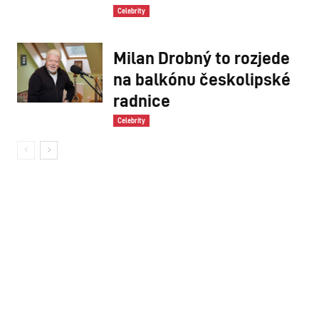
Celebrity
Milan Drobný to rozjede
na balkónu českolipské
radnice
Celebrity