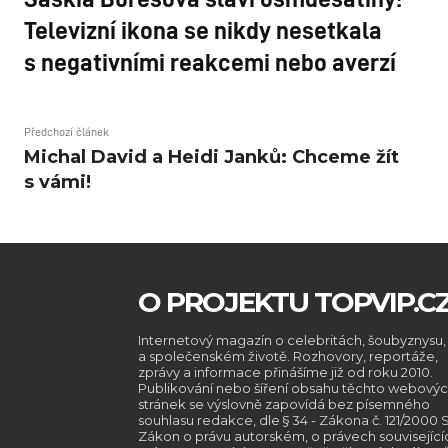
Televizní ikona se nikdy nesetkala
s negativními reakcemi nebo averzí
Předchozí článek
Michal David a Heidi Janků: Chceme žít
s vámi!
O PROJEKTU TOPVIP.C
Internetový magazín o celebritách, šoubyznysu,
a společenském životě. Rozhovory, reportáže,
zprávy a informace přinášíme již od roku 2010.
Publikování nebo šíření obsahu těchto webový
stránek se výslovně zapovídá bez písemného
souhlasu redakce, dle § 34 - Zákona č. 121/2000 S
Zákon o právu autorském, o právech související