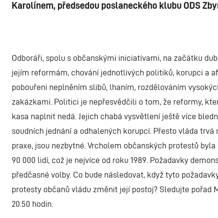
Karolínem, předsedou poslaneckého klubu ODS Zbyň
Odboráři, spolu s občanskými iniciativami, na začátku dubna
jejím reformám, chování jednotlivých politiků, korupci a a
pobouřeni neplněním slibů, lhaním, rozdělováním vysoký
zakázkami. Politici je nepřesvědčili o tom, že reformy, kte
kasa naplnit nedá. Jejich chabá vysvětlení ještě více bled
soudních jednání a odhalených korupcí. Přesto vláda trvá n
praxe, jsou nezbytné. Vrcholem občanských protestů byla 
90 000 lidí, což je nejvíce od roku 1989. Požadavky demons
předčasné volby. Co bude následovat, když tyto požadavk
protesty občanů vládu změnit její postoj? Sledujte pořad 
20.50 hodin.