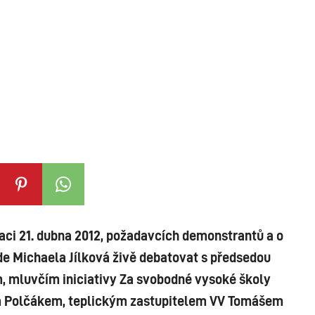
uhlas s vládními šk
TEGY
TECH
FOOD
OTHER
aci 21. dubna 2012, požadavcích demonstrantů a o
de Michaela Jílková živě debatovat s předsedou
mluvčím iniciativy Za svobodné vysoké školy
 Polčákem, teplickým zastupitelem VV Tomášem