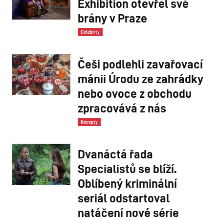
Exhibition otevřel své
brány v Praze
Celebrity
Češi podlehli zavařovací
mánii Úrodu ze zahrádky
nebo ovoce z obchodu
zpracovává z nás
Recepty
Dvanáctá řada
Specialistů se blíží.
Oblíbený kriminální
seriál odstartoval
natáčení nové série