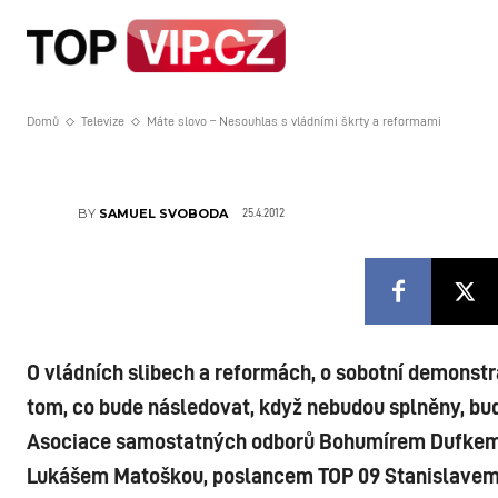
Máte slovo – Neso
HOME
STRA
reformami
Domů
Televize
Máte slovo – Nesouhlas s vládními škrty a reformami
25.4.2012
BY
SAMUEL SVOBODA
O vládních slibech a reformách, o sobotní demonstr
tom, co bude následovat, když nebudou splněny, bu
Asociace samostatných odborů Bohumírem Dufkem, 
Lukášem Matoškou, poslancem TOP 09 Stanislavem