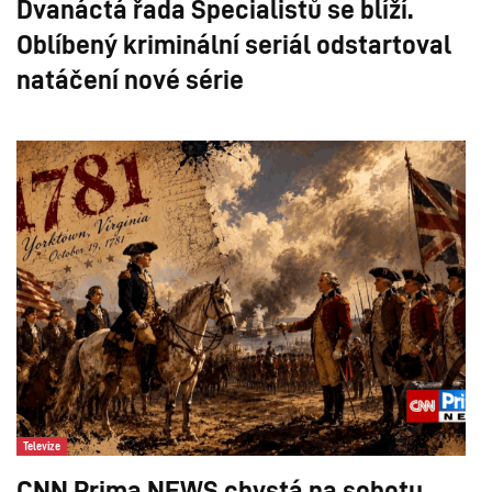
Dvanáctá řada Specialistů se blíží.
Oblíbený kriminální seriál odstartoval
natáčení nové série
Televize
CNN Prima NEWS chystá na sobotu