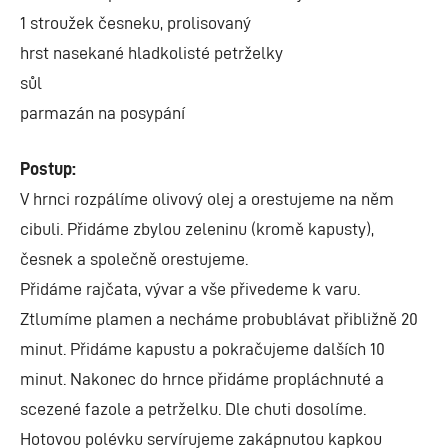
1 stroužek česneku, prolisovaný
hrst nasekané hladkolisté petrželky
sůl
parmazán na posypání
Postup:
V hrnci rozpálíme olivový olej a orestujeme na něm
cibuli. Přidáme zbylou zeleninu (kromě kapusty),
česnek a společně orestujeme.
Přidáme rajčata, vývar a vše přivedeme k varu.
Ztlumíme plamen a necháme probublávat přibližně 20
minut. Přidáme kapustu a pokračujeme dalších 10
minut. Nakonec do hrnce přidáme propláchnuté a
scezené fazole a petrželku. Dle chuti dosolíme.
Hotovou polévku servírujeme zakápnutou kapkou