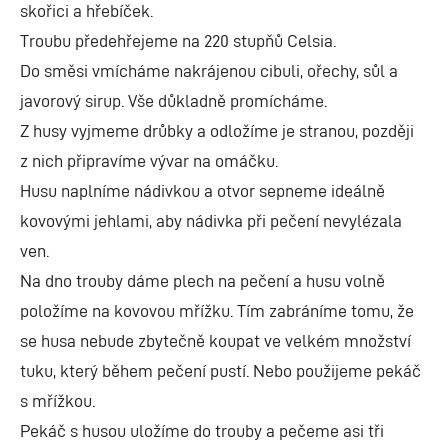
skořici a hřebíček.
Troubu předehřejeme na 220 stupňů Celsia.
Do směsi vmícháme nakrájenou cibuli, ořechy, sůl a
javorový sirup. Vše důkladně promícháme.
Z husy vyjmeme drůbky a odložíme je stranou, později
z nich připravíme vývar na omáčku.
Husu naplníme nádivkou a otvor sepneme ideálně
kovovými jehlami, aby nádivka při pečení nevylézala
ven.
Na dno trouby dáme plech na pečení a husu volně
položíme na kovovou mřížku. Tím zabráníme tomu, že
se husa nebude zbytečně koupat ve velkém množství
tuku, který během pečení pustí. Nebo použijeme pekáč
s mřížkou.
Pekáč s husou uložíme do trouby a pečeme asi tři