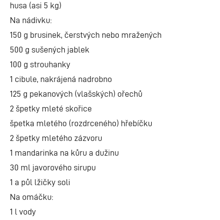
husa (asi 5 kg)
Na nádivku:
150 g brusinek, čerstvých nebo mražených
500 g sušených jablek
100 g strouhanky
1 cibule, nakrájená nadrobno
125 g pekanových (vlašských) ořechů
2 špetky mleté skořice
špetka mletého (rozdrceného) hřebíčku
2 špetky mletého zázvoru
1 mandarinka na kůru a dužinu
30 ml javorového sirupu
1 a půl lžičky soli
Na omáčku:
1 l vody