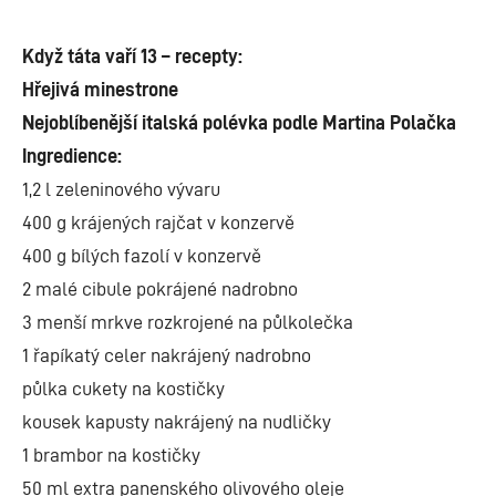
Když táta vaří 13 – recepty:
Hřejivá minestrone
Nejoblíbenější italská polévka podle Martina Polačka
Ingredience:
1,2 l zeleninového vývaru
400 g krájených rajčat v konzervě
400 g bílých fazolí v konzervě
2 malé cibule pokrájené nadrobno
3 menší mrkve rozkrojené na půlkolečka
1 řapíkatý celer nakrájený nadrobno
půlka cukety na kostičky
kousek kapusty nakrájený na nudličky
1 brambor na kostičky
50 ml extra panenského olivového oleje