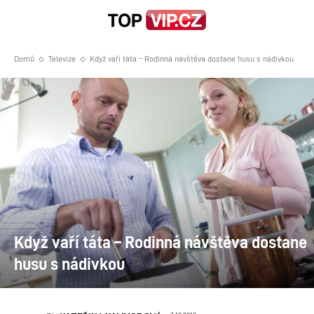
Domů
Televize
Když vaří táta – Rodinná návštěva dostane husu s nádivkou
Když vaří táta – Rodinná návštěva dostane
husu s nádivkou