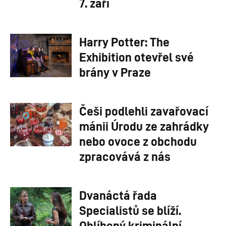
7. září
Harry Potter: The
Exhibition otevřel své
brány v Praze
Češi podlehli zavařovací
mánii Úrodu ze zahrádky
nebo ovoce z obchodu
zpracovává z nás
Dvanáctá řada
Specialistů se blíží.
Oblíbený kriminální