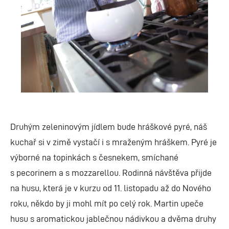
Druhým zeleninovým jídlem bude hráškové pyré, náš
kuchař si v zimě vystačí i s mraženým hráškem. Pyré je
výborné na topinkách s česnekem, smíchané
s pecorinem a s mozzarellou. Rodinná návštěva přijde
na husu, která je v kurzu od 11. listopadu až do Nového
roku, někdo by ji mohl mít po celý rok. Martin upeče
husu s aromatickou jablečnou nádivkou a dvěma druhy