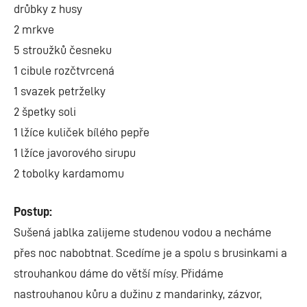
drůbky z husy
2 mrkve
5 stroužků česneku
1 cibule rozčtvrcená
1 svazek petrželky
2 špetky soli
1 lžíce kuliček bílého pepře
1 lžíce javorového sirupu
2 tobolky kardamomu
Postup:
Sušená jablka zalijeme studenou vodou a necháme
přes noc nabobtnat. Scedíme je a spolu s brusinkami a
strouhankou dáme do větší mísy. Přidáme
nastrouhanou kůru a dužinu z mandarinky, zázvor,