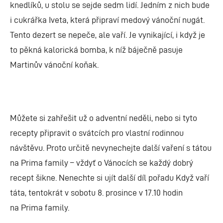
knedlíků, u stolu se sejde sedm lidí. Jedním z nich bude
i cukrářka Iveta, která připraví medový vánoční nugát.
Tento dezert se nepeče, ale vaří. Je vynikající, i když je
to pěkná kalorická bomba, k níž báječně pasuje
Martinův vánoční koňak.
Můžete si zahřešit už o adventní neděli, nebo si tyto
recepty připravit o svátcích pro vlastní rodinnou
návštěvu. Proto určitě nevynechejte další vaření s tátou
na Prima family – vždyť o Vánocích se každý dobrý
recept šikne. Nenechte si ujít další díl pořadu Když vaří
táta, tentokrát v sobotu 8. prosince v 17.10 hodin
na Prima family.