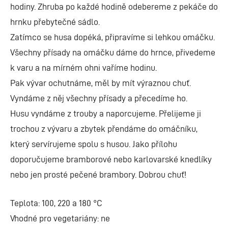
hodiny. Zhruba po každé hodině odebereme z pekáče do
hrnku přebytečné sádlo.
Zatímco se husa dopéká, připravíme si lehkou omáčku.
Všechny přísady na omáčku dáme do hrnce, přivedeme
k varu a na mírném ohni vaříme hodinu.
Pak vývar ochutnáme, měl by mít výraznou chuť.
Vyndáme z něj všechny přísady a přecedíme ho.
Husu vyndáme z trouby a naporcujeme. Přelijeme ji
trochou z vývaru a zbytek přendáme do omáčníku,
který servírujeme spolu s husou. Jako přílohu
doporučujeme bramborové nebo karlovarské knedlíky
nebo jen prosté pečené brambory. Dobrou chuť!
Teplota: 100, 220 a 180 °C
Vhodné pro vegetariány: ne