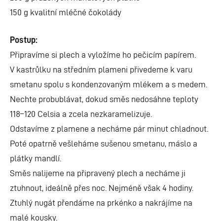
150 g kvalitní mléčné čokolády
Postup:
Připravíme si plech a vyložíme ho pečicím papírem.
V kastrůlku na středním plameni přivedeme k varu
smetanu spolu s kondenzovaným mlékem a s medem.
Nechte probublávat, dokud směs nedosáhne teploty
118–120 Celsia a zcela nezkaramelizuje.
Odstavíme z plamene a necháme pár minut chladnout.
Poté opatrně vešleháme sušenou smetanu, máslo a
plátky mandlí.
Směs nalijeme na připravený plech a necháme ji
ztuhnout, ideálně přes noc. Nejméně však 4 hodiny.
Ztuhlý nugát přendáme na prkénko a nakrájíme na
malé kousky.