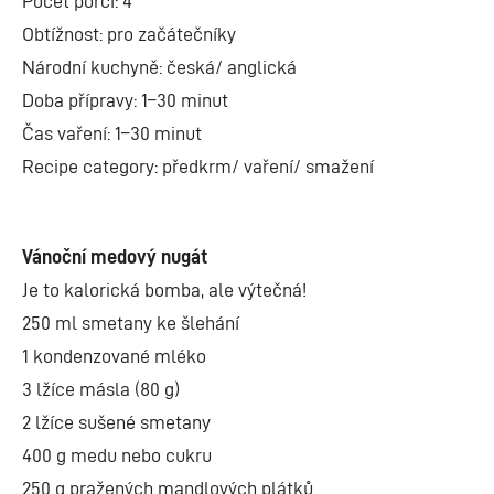
Počet porcí: 4
Obtížnost: pro začátečníky
Národní kuchyně: česká/ anglická
Doba přípravy: 1–30 minut
Čas vaření: 1–30 minut
Recipe category: předkrm/ vaření/ smažení
Vánoční medový nugát
Je to kalorická bomba, ale výtečná!
250 ml smetany ke šlehání
1 kondenzované mléko
3 lžíce másla (80 g)
2 lžíce sušené smetany
400 g medu nebo cukru
250 g pražených mandlových plátků