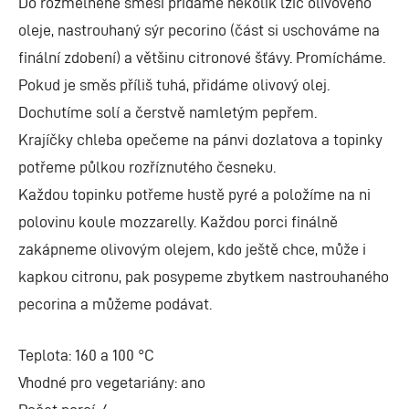
Do rozmělněné směsi přidáme několik lžic olivového
oleje, nastrouhaný sýr pecorino (část si uschováme na
finální zdobení) a většinu citronové šťávy. Promícháme.
Pokud je směs příliš tuhá, přidáme olivový olej.
Dochutíme solí a čerstvě namletým pepřem.
Krajíčky chleba opečeme na pánvi dozlatova a topinky
potřeme půlkou rozříznutého česneku.
Každou topinku potřeme hustě pyré a položíme na ni
polovinu koule mozzarelly. Každou porci finálně
zakápneme olivovým olejem, kdo ještě chce, může i
kapkou citronu, pak posypeme zbytkem nastrouhaného
pecorina a můžeme podávat.
Teplota: 160 a 100 °C
Vhodné pro vegetariány: ano