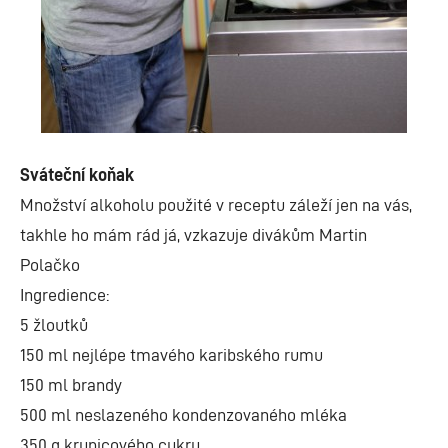
Sváteční koňak
Množství alkoholu použité v receptu záleží jen na vás,
takhle ho mám rád já, vzkazuje divákům Martin
Polačko
Ingredience:
5 žloutků
150 ml nejlépe tmavého karibského rumu
150 ml brandy
500 ml neslazeného kondenzovaného mléka
350 g krupicového cukru