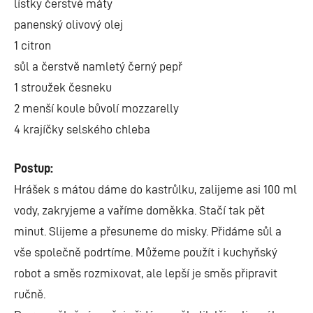
lístky čerstvé máty
panenský olivový olej
1 citron
sůl a čerstvě namletý černý pepř
1 stroužek česneku
2 menší koule bůvolí mozzarelly
4 krajíčky selského chleba
Postup:
Hrášek s mátou dáme do kastrůlku, zalijeme asi 100 ml
vody, zakryjeme a vaříme doměkka. Stačí tak pět
minut. Slijeme a přesuneme do misky. Přidáme sůl a
vše společně podrtíme. Můžeme použít i kuchyňský
robot a směs rozmixovat, ale lepší je směs připravit
ručně.