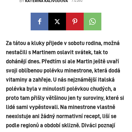
7.12.2012
BY
KATEŘINA KALIVODOVÁ
Za tátou a kluky přijede v sobotu rodina, možná
nestačili s Martinem oslavit svátek, tak to
dohánějí dnes. Předtím si ale Martin ještě uvaří
svoji oblíbenou polévku minestrone, která dodá
vitaminy a zahřeje. U nás nejznámější italská
polévka byla v minulosti polévkou chudých, a
proto tam přišly většinou jen ty suroviny, které si
lidé sami vypěstovali. Na minestrone vlastně
neexistuje ani žádný normativní recept, liší se
podle regionů a období sklizně. Diváci poznají