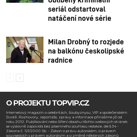
seriál odstartoval
natáčení nové série
Milan Drobný to rozjede
na balkónu českolipské
radnice
O PROJEKTU TOPVIP.CZ
Internetový magazín o celebritách, šoubyznysu, VIP a společenském
životě. Rozhovory, reportáže, zprávy a informace přinášíme již od
roku 2010. Publikování nebo šíření obsahu těchto webových stránek
se výslovně zapovídá bez písemného souhlasu redakce, dle § 34 -
Zákona č. 121/2000 Sb. - Zákon o právu autorském, o právech
souvisejících s právem autorským a o změně některých zákonů