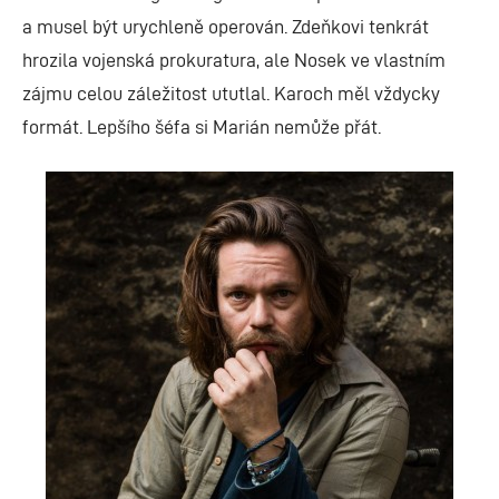
a musel být urychleně operován. Zdeňkovi tenkrát
hrozila vojenská prokuratura, ale Nosek ve vlastním
zájmu celou záležitost ututlal. Karoch měl vždycky
formát. Lepšího šéfa si Marián nemůže přát.