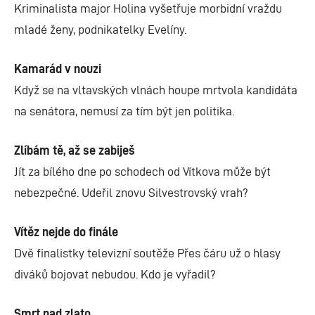
Kriminalista major Holina vyšetřuje morbidní vraždu
mladé ženy, podnikatelky Evelíny.
Kamarád v nouzi
Když se na vltavských vlnách houpe mrtvola kandidáta
na senátora, nemusí za tím být jen politika.
Zlíbám tě, až se zabiješ
Jít za bílého dne po schodech od Vítkova může být
nebezpečné. Udeřil znovu Silvestrovský vrah?
Vítěz nejde do finále
Dvě finalistky televizní soutěže Přes čáru už o hlasy
diváků bojovat nebudou. Kdo je vyřadil?
Smrt nad zlato