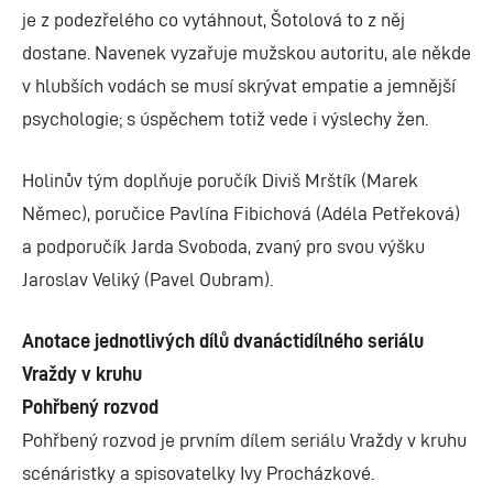
je z podezřelého co vytáhnout, Šotolová to z něj
dostane. Navenek vyzařuje mužskou autoritu, ale někde
v hlubších vodách se musí skrývat empatie a jemnější
psychologie; s úspěchem totiž vede i výslechy žen.
Holinův tým doplňuje poručík Diviš Mrštík (Marek
Němec), poručice Pavlína Fibichová (Adéla Petřeková)
a podporučík Jarda Svoboda, zvaný pro svou výšku
Jaroslav Veliký (Pavel Oubram).
Anotace jednotlivých dílů dvanáctidílného seriálu
Vraždy v kruhu
Pohřbený rozvod
Pohřbený rozvod je prvním dílem seriálu Vraždy v kruhu
scénáristky a spisovatelky Ivy Procházkové.