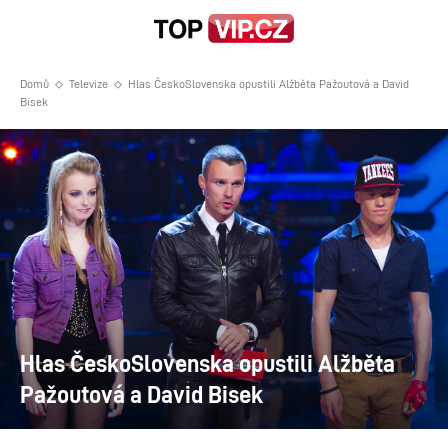
Domů
Televize
Hlas ČeskoSlovenska opustili Alžběta Pažoutová a David
Bisek
Hlas ČeskoSlovenska opustili Alžběta
Pažoutová a David Bisek