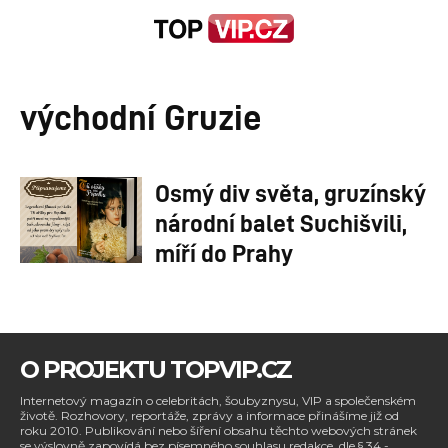
východní Gruzie
Osmý div světa, gruzínský
národní balet Suchišvili,
míří do Prahy
O PROJEKTU TOPVIP.CZ
Internetový magazín o celebritách, šoubyznysu, VIP a společenském
životě. Rozhovory, reportáže, zprávy a informace přinášíme již od
roku 2010. Publikování nebo šíření obsahu těchto webových stránek
se výslovně zapovídá bez písemného souhlasu redakce, dle § 34 -