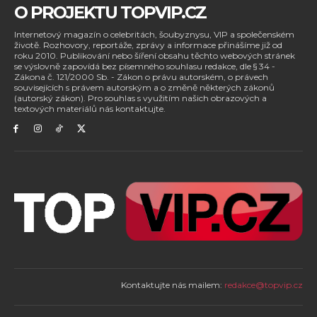
O PROJEKTU TOPVIP.CZ
Internetový magazín o celebritách, šoubyznysu, VIP a společenském
životě. Rozhovory, reportáže, zprávy a informace přinášíme již od
roku 2010. Publikování nebo šíření obsahu těchto webových stránek
se výslovně zapovídá bez písemného souhlasu redakce, dle § 34 -
Zákona č. 121/2000 Sb. - Zákon o právu autorském, o právech
souvisejících s právem autorským a o změně některých zákonů
(autorský zákon). Pro souhlas s využitím našich obrazových a
textových materiálů nás kontaktujte.
Kontaktujte nás mailem:
redakce@topvip.cz