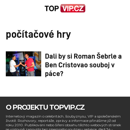
počítačové hry
Dali by si Roman Šebrle a
Ben Cristovao souboj v
páce?
O PROJEKTU TOPVIP.CZ
Internetový magazín o celebritách, šoubyznysu, VIP a společenském
životě. Rozhovory, reportáže, zprávy a informace přinášíme již od
roku 2010. Publikování nebo šíření obsahu těchto webových stránek
se výslovně zapovídá bez písemného souhlasu redakce, dle § 34 -