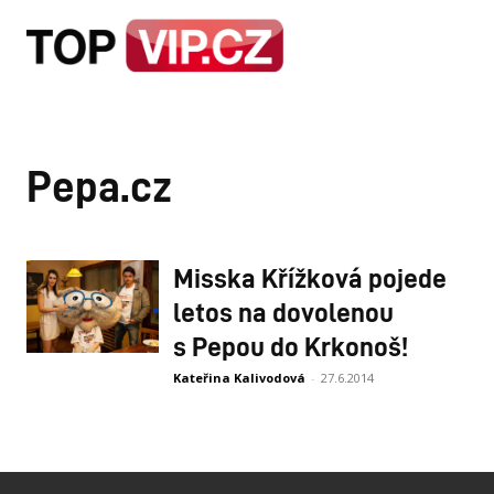
HOME
STRA
Pepa.cz
Misska Křížková pojede
letos na dovolenou
s Pepou do Krkonoš!
Kateřina Kalivodová
-
27.6.2014