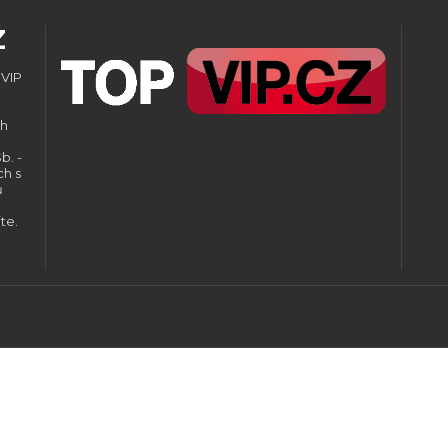
Z
 VIP
ch
b. -
ch s
ů
te.