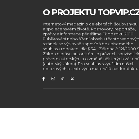
O PROJEKTU TOPVIP.C
Internetový magazín o celebritách, šoubyznysu,
a společenském životě. Rozhovory, reportáže,
zprávy a informace přinášíme již od roku 2010.
Publikování nebo šíření obsahu těchto webový
stránek se výslovně zapovídá bez písemného
souhlasu redakce, dle § 34 - Zákona č. 121/2000 S
Zákon o právu autorském, o právech související
právem autorským a o změně některých zákon
(autorský zákon). Pro souhlas s využitím našich
obrazových a textových materiálů nás kontaktuj