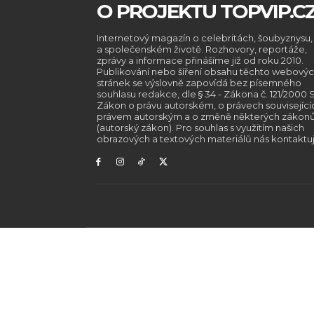
O PROJEKTU TOPVIP.C
Internetový magazín o celebritách, šoubyznysu,
a společenském životě. Rozhovory, reportáže,
zprávy a informace přinášíme již od roku 2010.
Publikování nebo šíření obsahu těchto webový
stránek se výslovně zapovídá bez písemného
souhlasu redakce, dle § 34 - Zákona č. 121/2000 S
Zákon o právu autorském, o právech související
právem autorským a o změně některých zákon
(autorský zákon). Pro souhlas s využitím našich
obrazových a textových materiálů nás kontaktuj