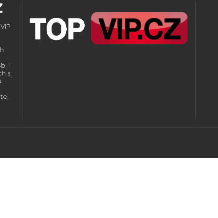
Z
 VIP
ch
b. -
ch s
ů
te.