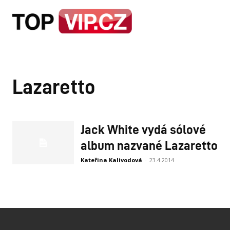
HOME
STRA
Lazaretto
Jack White vydá sólové
album nazvané Lazaretto
Kateřina Kalivodová
-
23.4.2014